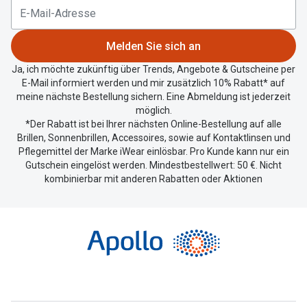
Polarisier
Glasveredelungen
Sonnenbri
Brillenglas Typen
Melden Sie sich an
Alle Sonne
Ja, ich möchte zukünftig über Trends, Angebote & Gutscheine per
Transitions Gläser
E-Mail informiert werden und mir zusätzlich 10% Rabatt* auf
Angebote
meine nächste Bestellung sichern. Eine Abmeldung ist jederzeit
Blaulichtfilter
möglich.
Brillen 2 f
*Der Rabatt ist bei Ihrer nächsten Online-Bestellung auf alle
Stellest®-Brillengläser
Brillen, Sonnenbrillen, Accessoires, sowie auf Kontaktlinsen und
Pflegemittel der Marke iWear einlösbar. Pro Kunde kann nur ein
Zubehör
Gutschein eingelöst werden. Mindestbestellwert: 50 €. Nicht
kombinierbar mit anderen Rabatten oder Aktionen
Brillenbügel
Brillenetuis
Brillenkettchen