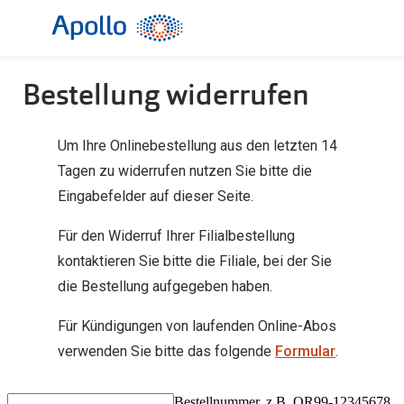
Weiter
zum
Inhalt
Alle Brillen
Kategorie
Bestellung widerrufen
Damen
Alle Sonne
Herren
Damen
Um Ihre Onlinebestellung aus den letzten 14
Tagen zu widerrufen nutzen Sie bitte die
Kinder
Herren
Eingabefelder auf dieser Seite.
Gleitsicht
Kinder
Für den Widerruf Ihrer Filialbestellung
AI Glasses
Gleitsicht
kontaktieren Sie bitte die Filiale, bei der Sie
Selbsttönende Brillen
Polarisier
die Bestellung aufgegeben haben.
Lesebrillen
Mit Sehst
Für Kündigungen von laufenden Online-Abos
verwenden Sie bitte das folgende
Formular
.
Weitere Kategorien
Sportsonn
Weitere K
Brillen Sale