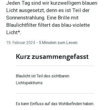
Jeden Tag sind wir kurzwelligem blauen
Marken
Sonnenbri
Licht ausgesetzt, denn es ist Teil der
Ray-Ban
Sonnenstrahlung. Eine Brille mit
Marken
Blaulichtfilter filtert das blau-violette
DbyD
Ray-Ban
Licht*.
Prada
Prada
19. Februar 2024
- 5 Minuten zum Lesen
Seen
Ralph Lau
Kurz zusammengefasst
Miu Miu
Unofficial
alle Marken
Oakley
Miu Miu
Blaulicht ist Teil des sichtbaren
Ratgeber
Lichtspektrums.
Gleitsicht Ratgeber
alle Mark
Brillenpass richtig lesen
Trends
Es kann Einfluss auf das Wohlbefinden haben.
Alle Brillen Ratgeber
Ray-Ban 