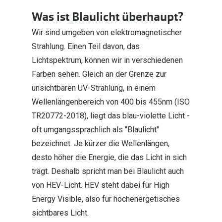
Polarisier
Glasveredelungen
Was ist Blaulicht überhaupt?
Sonnenbri
Brillenglas Typen
Wir sind umgeben von elektromagnetischer
Alle Sonne
Strahlung. Einen Teil davon, das
Transitions Gläser
Lichtspektrum, können wir in verschiedenen
Angebote
Blaulichtfilter
Farben sehen. Gleich an der Grenze zur
Brillen 2 f
unsichtbaren UV-Strahlung, in einem
Stellest®-Brillengläser
Wellenlängenbereich von 400 bis 455nm (ISO
Zubehör
TR20772-2018), liegt das blau-violette Licht -
oft umgangssprachlich als "Blaulicht"
Brillenbügel
bezeichnet. Je kürzer die Wellenlängen,
Brillenetuis
desto höher die Energie, die das Licht in sich
Brillenkettchen
trägt. Deshalb spricht man bei Blaulicht auch
von HEV-Licht. HEV steht dabei für High
Energy Visible, also für hochenergetisches
sichtbares Licht.