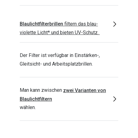
Oakley Me
Angebote
Brillen 2 für 1
Sonnenbri
Blaulichtfilterbrillen
filtern das blau-
20% auf selbsttönende Gläser
Randlose 
violette Licht* und bieten UV-Schutz.
Back to School: 50% auf die zweite Kinderbrille
Fahrradbri
Der Filter ist verfügbar in Einstärken-,
Farbe des
Trends
Gleitsicht- und Arbeitsplatzbrillen.
Zubehör
Nuance Audio Brille
Brillenbüg
Ray-Ban Meta
Man kann zwischen
zwei Varianten von
Brillenetui
Oakley Meta
Blaulichtfiltern
Brillenket
wählen.
Brillentrends 2026
Ratgeber
Gläser
UV-Schutz
Glaspakete