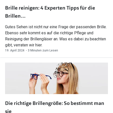
Polarisier
Glasveredelungen
Brille reinigen: 4 Experten Tipps für die
Sonnenbri
Brillen…
Brillenglas Typen
Alle Sonne
Transitions Gläser
Gutes Sehen ist nicht nur eine Frage der passenden Brille.
Ebenso sehr kommt es auf die richtige Pflege und
Angebote
Blaulichtfilter
Reinigung der Brillengläser an. Was es dabei zu beachten
Brillen 2 f
gibt, verraten wir hier.
Stellest®-Brillengläser
19. April 2024
- 3 Minuten zum Lesen
Zubehör
Brillenbügel
Brillenetuis
Brillenkettchen
Die richtige Brillengröße: So bestimmt man
sie