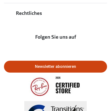
Auszeichnungen
Hörgeräte
Bis zu -10% auf iWear
PAYBACK bei Apollo
Rechtliches
Affiliate werden
Hörtest
zur Aktionsübersicht
Newsletter
Franchisepartner werden
Lieferkettensorgfaltspflichtengesetz
Immobilien anbieten
Folgen Sie uns auf
Abo kündigen
Eine Bestellung stornieren oder
zurückgeben
Newsletter abonnieren
Bestellung widerrufen