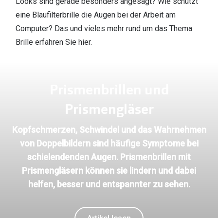
Looks sind gerade besonders angesagt? Wie schützt
eine Blaufilterbrille die Augen bei der Arbeit am
Marken
Sonnenbri
Computer? Das und vieles mehr rund um das Thema
Ray-Ban
Marken
Brille erfahren Sie hier.
DbyD
Ray-Ban
Prada
Prada
Prismenbrillen und
Seen
Ralph Lau
Prismengläser
Miu Miu
Unofficial
Kopfschmerzen, Schwindel und das Wahrnehmen
alle Marken
Oakley
von Doppelbildern sind häufige Symptome bei
Miu Miu
Ratgeber
schielendenden Augen. Prismenbrillen mit
Gleitsicht Ratgeber
alle Mark
Prismengläsern können sie lindern und dabei
helfen, besser und entspannter zu sehen.
Brillenpass richtig lesen
Trends
Alle Brillen Ratgeber
Ray-Ban 