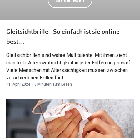
Artikel lesen
Oakley Me
Angebote
Brillen 2 für 1
Sonnenbri
Gleitsichtbrille - So einfach ist sie online
20% auf selbsttönende Gläser
Randlose 
best…
Back to School: 50% auf die zweite Kinderbrille
Fahrradbri
Gleitsichtbrillen sind wahre Multitalente: Mit ihnen sieht
Farbe des
Trends
man trotz Altersweitsichtigkeit in jeder Entfernung scharf.
Viele Menschen mit Alterssichtigkeit müssen zwischen
Zubehör
Nuance Audio Brille
verschiedenen Brillen für F…
Brillenbüg
11. April 2024
- 3 Minuten zum Lesen
Ray-Ban Meta
Brillenetui
Oakley Meta
Brillenket
Brillentrends 2026
Ratgeber
Gläser
UV-Schutz
Glaspakete