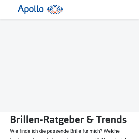
Weiter
zum
Inhalt
Alle Brillen
Kategorie
Damen
Alle Sonne
Herren
Damen
Kinder
Herren
Gleitsicht
Kinder
AI Glasses
Gleitsicht
Selbsttönende Brillen
Polarisier
Lesebrillen
Mit Sehst
Brillen-Ratgeber & Trends
Weitere Kategorien
Sportsonn
Wie finde ich die passende Brille für mich? Welche
Weitere K
Brillen Sale