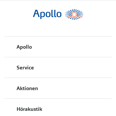
Apollo
Über uns
Service
Engagement
Bestellstatus
Energiepolitik
Aktionen
FAQ
Presse
2 für 1
Terminvereinbarung
Job & Karriere
Hörakustik
Back to School
Filialübersicht