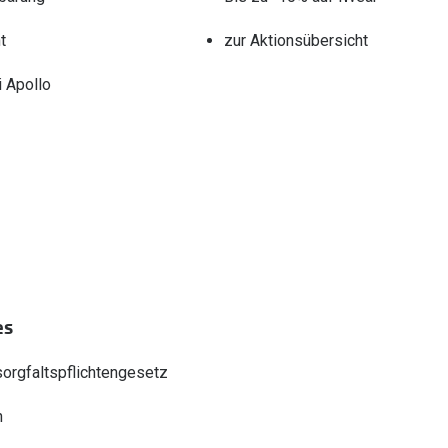
t
zur Aktionsübersicht
 Apollo
es
sorgfaltspflichtengesetz
n