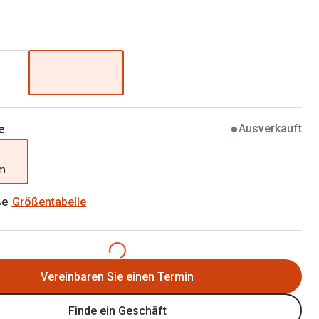
Brillen 2 für 1
Alle Marken
Zubehör
Brillenbügel
Brillenetuis
Brillenkettchen
e
Ausverkauft
mm
ße
Größentabelle
Vereinbaren Sie einen Termin
Finde ein Geschäft