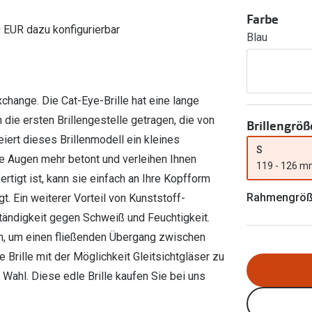
Ray-Ban Meta
Gleitsichtlinsen
Zahlung & Gutscheinkarten
Farbe
Zubehör
obetragen
Oakley Meta
Sphärische Linsen
0 EUR dazu konfigurierbar
Blau
Filialauskünfte
er
l 3
Brillentrends 2026
Brillenbügel
Torische Linsen
Rücksendung
g lesen
Brillenetuis
Farblinsen
o
Min.-5%
change. Die Cat-Eye-Brille hat eine lange
ber
Brillenkettchen
Motivlinsen
 die ersten Brillengestelle getragen, die von
Brillengröß
ert dieses Brillenmodell ein kleines
S
 Augen mehr betont und verleihen Ihnen
119 - 126 
rtigt ist, kann sie einfach an Ihre Kopfform
Rahmengrö
. Ein weiterer Vorteil von Kunststoff-
ständigkeit gegen Schweiß und Feuchtigkeit.
ern, um einen fließenden Übergang zwischen
e Brille mit der Möglichkeit Gleitsichtgläser zu
 Wahl. Diese edle Brille kaufen Sie bei uns