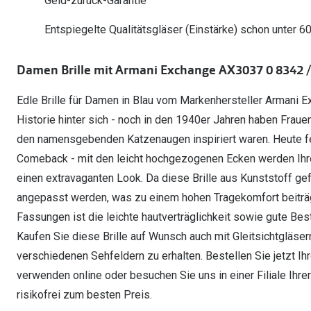
Geld-zurück-Garantie
Oakley Meta entdecken
Wann brauche ich ein Hörgerät?
Lesebrillen
Mit Sehstärke
Online Brillenberater
alle Marken
Ratgeber
Hörgeräte-Arten
Kontaktlinsen-Pr
Entspiegelte Qualitätsgläser (Einstärke) schon unter 6
Weitere Kategorien
Sportsonnenbrillen
Hörtest
Gleitsicht Ratgeb
iWear Nimm 4 zah
Ray-Ban Meta ausprobieren
Weitere Kategorien
Damen Brille mit Armani Exchange AX3037 0 8342 /
Brillen Sale
Alle Hörakustik Ratgeber
Brillenpass richti
Kontaktlinsen-Ab
Edle Brille für Damen in Blau vom Markenhersteller Armani Ex
Sonnenbrillen Sale
Alle Brillen Ratge
iWear Direct
Historie hinter sich - noch in den 1940er Jahren haben Frauen
den namensgebenden Katzenaugen inspiriert waren. Heute fei
Comeback - mit den leicht hochgezogenen Ecken werden Ihre
einen extravaganten Look. Da diese Brille aus Kunststoff gefe
angepasst werden, was zu einem hohen Tragekomfort beiträgt
Fassungen ist die leichte hautverträglichkeit sowie gute Be
Kaufen Sie diese Brille auf Wunsch auch mit Gleitsichtgläs
verschiedenen Sehfeldern zu erhalten. Bestellen Sie jetzt Ihr
verwenden online oder besuchen Sie uns in einer Filiale Ihrer
risikofrei zum besten Preis.