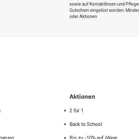
aktuellen
sowie auf Kontaktlinsen und Pflegem
Standort
Gutschein eingelöst werden. Mindes
zu
oder Aktionen
teilen.
Aktionen
s
2 für 1
Back to School
barung
Bis zu -10% auf iWear