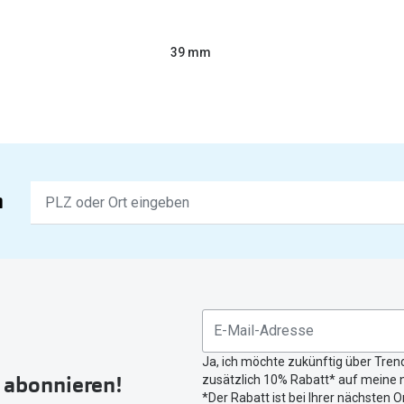
39 mm
Keine
n
Ergebnisse
gefunden.
Bitte
nutzen
Sie
untenstehenden
Button
Ja, ich möchte zukünftig über Tren
um
r abonnieren!
zusätzlich 10% Rabatt* auf meine n
Ihren
*Der Rabatt ist bei Ihrer nächsten O