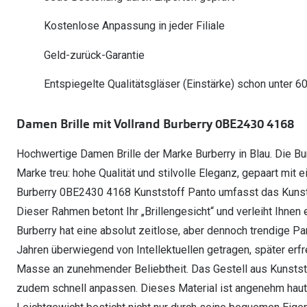
Oakley Meta entdecken
Wann brauche ich ein Hörgerät?
Lesebrillen
Mit Sehstärke
Online Brillenberater
alle Marken
Ratgeber
Kostenlose Anpassung in jeder Filiale
Hörgeräte-Arten
Kontaktlinsen-Pr
Weitere Kategorien
Sportsonnenbrillen
Hörtest
Gleitsicht Ratgeb
iWear Nimm 4 zah
Geld-zurück-Garantie
Ray-Ban Meta ausprobieren
Weitere Kategorien
Brillen Sale
Alle Hörakustik Ratgeber
Brillenpass richti
Kontaktlinsen-Ab
Entspiegelte Qualitätsgläser (Einstärke) schon unter 6
Sonnenbrillen Sale
Alle Brillen Ratge
iWear Direct
Damen Brille mit Vollrand Burberry 0BE2430 4168
Hochwertige Damen Brille der Marke Burberry in Blau. Die Bur
Marke treu: hohe Qualität und stilvolle Eleganz, gepaart mit ei
Burberry 0BE2430 4168 Kunststoff Panto umfasst das Kunstst
Dieser Rahmen betont Ihr „Brillengesicht“ und verleiht Ihnen
Burberry hat eine absolut zeitlose, aber dennoch trendige Pa
Jahren überwiegend von Intellektuellen getragen, später erfre
Masse an zunehmender Beliebtheit. Das Gestell aus Kunststo
zudem schnell anpassen. Dieses Material ist angenehm hautve