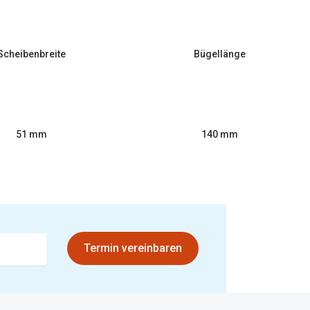
Scheibenbreite
Bügellänge
51 mm
140 mm
Termin vereinbaren