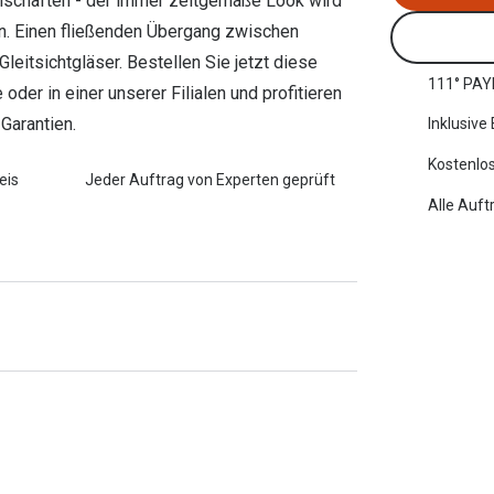
enschaften - der immer zeitgemäße Look wird
rn. Einen fließenden Übergang zwischen
eitsichtgläser. Bestellen Sie jetzt diese
111° PAY
oder in einer unserer Filialen und profitieren
Garantien.
Inklusive
Kostenlos
eis
Jeder Auftrag von Experten geprüft
Alle Auft