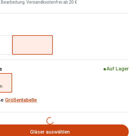
Brillen 2 für 1
d Bearbeitung. Versandkostenfrei ab 20 €
Alle Marken
Zubehör
Brillenbügel
Brillenetuis
Brillenkettchen
e
Auf Lager
mm
ße
Größentabelle
Gläser auswählen