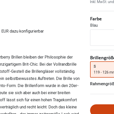
Ray-Ban Meta
Gleitsichtlinsen
Inkl. MwSt. un
Zahlung & Gutscheinkarten
Zubehör
obetragen
Oakley Meta
Sphärische Linsen
Filialauskünfte
Farbe
er
l 3
Brillentrends 2026
Brillenbügel
Torische Linsen
Blau
Rücksendung
g lesen
Brillenetuis
Farblinsen
o
Min.-5%
0 EUR dazu konfigurierbar
ber
Brillenkettchen
Motivlinsen
Brillengröß
berry Brillen bleiben der Philosophie der
nzigartigem Brit-Chic. Bei der Vollrandbrille
S
off-Gestell die Brillengläser vollständig.
119 - 126 
 ein selbstbewusstes Auftreten. Die Brille von
Rahmengrö
nto-Form. Die Brillenform wurde in den 20er-
ute sie sich aber auch bei einer breiten
ff lässt sich für einen hohen Tragekomfort
rträglich und recht leicht. Doch das kleine