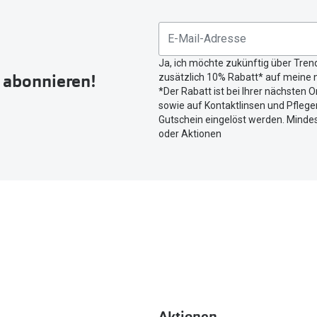
Sie
untenstehenden
Button
Ja, ich möchte zukünftig über Tren
um
r abonnieren!
zusätzlich 10% Rabatt* auf meine n
Ihren
*Der Rabatt ist bei Ihrer nächsten O
aktuellen
sowie auf Kontaktlinsen und Pflegem
Standort
Gutschein eingelöst werden. Mindes
zu
oder Aktionen
teilen.
Aktionen