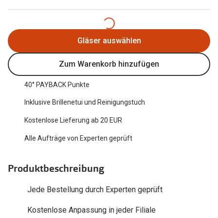
Oakley Me
Angebote
Brillen 2 für 1
Sonnenbri
Gläser auswählen
20% auf selbsttönende Gläser
Randlose 
Zum Warenkorb hinzufügen
Back to School: 50% auf die zweite Kinderbrille
Fahrradbri
40° PAYBACK Punkte
Farbe des
Trends
Inklusive Brillenetui und Reinigungstuch
Zubehör
Nuance Audio Brille
Kostenlose Lieferung ab 20 EUR
Brillenbüg
Ray-Ban Meta
Alle Aufträge von Experten geprüft
Brillenetui
Oakley Meta
Brillenket
Produktbeschreibung
Brillentrends 2026
Ratgeber
Jede Bestellung durch Experten geprüft
Gläser
UV-Schutz
Kostenlose Anpassung in jeder Filiale
Glaspakete