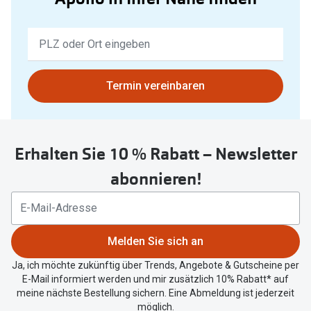
Keine
Ergebnisse
gefunden.
Bitte
Termin vereinbaren
nutzen
Sie
untenstehenden
Erhalten Sie 10 % Rabatt – Newsletter
Button
um
abonnieren!
Ihren
aktuellen
Standort
zu
Melden Sie sich an
teilen.
Ja, ich möchte zukünftig über Trends, Angebote & Gutscheine per
E-Mail informiert werden und mir zusätzlich 10% Rabatt* auf
meine nächste Bestellung sichern. Eine Abmeldung ist jederzeit
möglich.