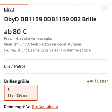
DbyD
Marken
Sonnenbri
Ray-Ban
DbyD DB1159 0DB1159 002 Brille
Marken
DbyD
Ray-Ban
ab
80 €
Prada
Prada
Preis inkl. Einstärken-Basisglas
Gleitsicht- und Arbeitsplatzgläser gegen Aufpreis
Seen
Ralph Lau
Inkl. MwSt. und Bearbeitung. Versandkostenfrei ab 20 €
Miu Miu
Unofficial
Lila / Petrol
alle Marken
Oakley
Miu Miu
Ratgeber
Brillengröße
Auf Lager
Gleitsicht Ratgeber
alle Mark
S
119 - 126 mm
Brillenpass richtig lesen
Trends
Rahmengröße
Größentabelle
Alle Brillen Ratgeber
Ray-Ban 