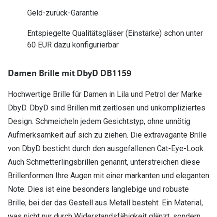
Polarisier
Glasveredelungen
Geld-zurück-Garantie
Sonnenbri
Brillenglas Typen
Entspiegelte Qualitätsgläser (Einstärke) schon unter
Alle Sonne
60 EUR dazu konfigurierbar
Transitions Gläser
Angebote
Blaulichtfilter
Damen Brille mit DbyD DB1159
Brillen 2 f
Stellest®-Brillengläser
Hochwertige Brille für Damen in Lila und Petrol der Marke
DbyD. DbyD sind Brillen mit zeitlosen und unkompliziertes
Zubehör
Design. Schmeicheln jedem Gesichtstyp, ohne unnötig
Brillenbügel
Aufmerksamkeit auf sich zu ziehen. Die extravagante Brille
Brillenetuis
von DbyD besticht durch den ausgefallenen Cat-Eye-Look.
Auch Schmetterlingsbrillen genannt, unterstreichen diese
Brillenkettchen
Brillenformen Ihre Augen mit einer markanten und eleganten
Note. Dies ist eine besonders langlebige und robuste
Brille, bei der das Gestell aus Metall besteht. Ein Material,
was nicht nur durch Widerstandsfähigkeit glänzt, sondern