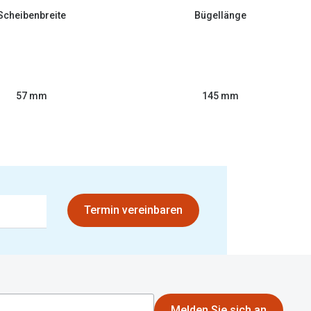
Scheibenbreite
Bügellänge
57 mm
145 mm
Termin vereinbaren
Melden Sie sich an