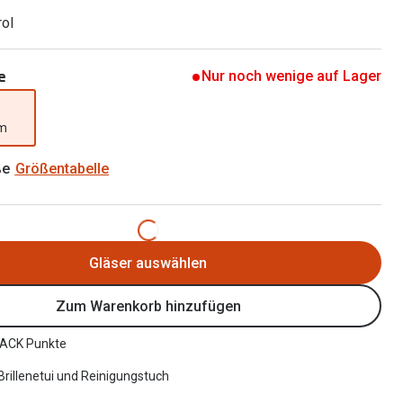
Brillen 2 für 1
Alle Marken
rol
Zubehör
Brillenbügel
e
Nur noch wenige auf Lager
Brillenetuis
mm
Brillenkettchen
ße
Größentabelle
Gläser auswählen
Zum Warenkorb hinzufügen
ACK Punkte
 Brillenetui und Reinigungstuch