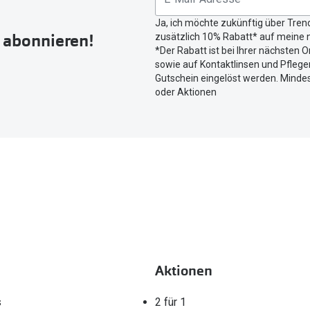
Button
Ja, ich möchte zukünftig über Tren
um
r abonnieren!
zusätzlich 10% Rabatt* auf meine n
Ihren
*Der Rabatt ist bei Ihrer nächsten O
aktuellen
sowie auf Kontaktlinsen und Pflegem
Standort
Gutschein eingelöst werden. Mindes
zu
oder Aktionen
teilen.
Aktionen
s
2 für 1