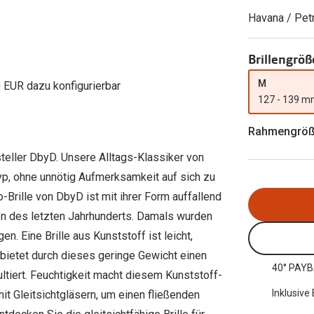
Ray-Ban Meta
Gleitsichtlinsen
Zahlung & Gutscheinkarten
Havana / Pet
Zubehör
obetragen
Oakley Meta
Sphärische Linsen
Filialauskünfte
er
l 3
Brillentrends 2026
Brillenbügel
Torische Linsen
Brillengröß
Rücksendung
g lesen
Brillenetuis
Farblinsen
o
Min.-5%
M
0 EUR dazu konfigurierbar
127 - 139 
ber
Brillenkettchen
Motivlinsen
Rahmengrö
teller DbyD. Unsere Alltags-Klassiker von
, ohne unnötig Aufmerksamkeit auf sich zu
o-Brille von DbyD ist mit ihrer Form auffallend
en des letzten Jahrhunderts. Damals wurden
n. Eine Brille aus Kunststoff ist leicht,
 bietet durch dieses geringe Gewicht einen
40° PAYB
ltiert. Feuchtigkeit macht diesem Kunststoff-
Inklusive
mit Gleitsichtgläsern, um einen fließenden