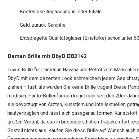
Oakley Meta entdecken
Wann brauche ich ein Hörgerät?
Lesebrillen
Mit Sehstärke
Online Brillenberater
alle Marken
Ratgeber
Kostenlose Anpassung in jeder Filiale
Hörgeräte-Arten
Kontaktlinsen-Pr
Weitere Kategorien
Sportsonnenbrillen
Hörtest
Gleitsicht Ratgeb
iWear Nimm 4 zah
Geld-zurück-Garantie
Ray-Ban Meta ausprobieren
Weitere Kategorien
Brillen Sale
Alle Hörakustik Ratgeber
Brillenpass richti
Kontaktlinsen-Ab
Entspiegelte Qualitätsgläser (Einstärke) schon unter 6
Sonnenbrillen Sale
Alle Brillen Ratge
iWear Direct
Damen Brille mit DbyD DB2142
Luxus Brille für Damen in Havana und Petrol vom Markenhers
DbyD mit dem dezenten Look schmeicheln jedem Gesichtstyp
ziehen – fast, als würden Sie keine Brille tragen! Diese Pant
modisch. Panto-Brillenformen kennt man seit den 20er-Jahr
sie bevorzugt von Ärzten, Künstlern und Intellektuellen getrage
hautverträglich und lässt sich passgenau formen. Kunststoff
großen Vorteil, da das in besonders hohen Tragekomfort resu
Gestell nichts aus. Kaufen Sie diese Brille auf Wunsch auch 