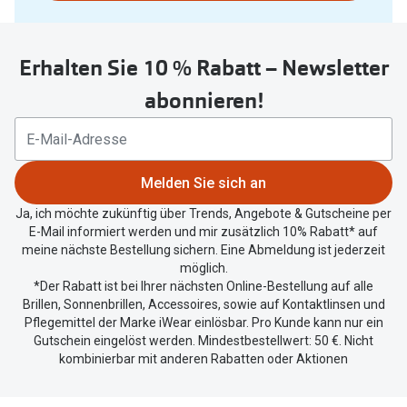
nutzen
Oakley Me
Sie
Angebote
untenstehenden
Brillen 2 für 1
Sonnenbri
Erhalten Sie 10 % Rabatt – Newsletter
Button
um
20% auf selbsttönende Gläser
Randlose 
abonnieren!
Ihren
Back to School: 50% auf die zweite Kinderbrille
Fahrradbri
aktuellen
Standort
Farbe des
Trends
zu
Melden Sie sich an
teilen.
Zubehör
Nuance Audio Brille
Ja, ich möchte zukünftig über Trends, Angebote & Gutscheine per
E-Mail informiert werden und mir zusätzlich 10% Rabatt* auf
Brillenbüg
Ray-Ban Meta
meine nächste Bestellung sichern. Eine Abmeldung ist jederzeit
möglich.
Brillenetui
Oakley Meta
*Der Rabatt ist bei Ihrer nächsten Online-Bestellung auf alle
Brillen, Sonnenbrillen, Accessoires, sowie auf Kontaktlinsen und
Brillenket
Brillentrends 2026
Pflegemittel der Marke iWear einlösbar. Pro Kunde kann nur ein
Gutschein eingelöst werden. Mindestbestellwert: 50 €. Nicht
Ratgeber
kombinierbar mit anderen Rabatten oder Aktionen
Gläser
UV-Schutz
Glaspakete