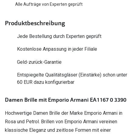
Polarisier
Alle Aufträge von Experten geprüft
Glasveredelungen
Sonnenbri
Brillenglas Typen
Produktbeschreibung
Alle Sonne
Transitions Gläser
Jede Bestellung durch Experten geprüft
Angebote
Blaulichtfilter
Kostenlose Anpassung in jeder Filiale
Brillen 2 f
Stellest®-Brillengläser
Geld-zurück-Garantie
Zubehör
Entspiegelte Qualitätsgläser (Einstärke) schon unter
Brillenbügel
60 EUR dazu konfigurierbar
Brillenetuis
Damen Brille mit Emporio Armani EA1167 0 3390
Brillenkettchen
Hochwertige Damen Brille der Marke Emporio Armani in
Rosa und Petrol. Brillen von Emporio Armani vereinen
klassische Eleganz und zeitlose Formen mit einer