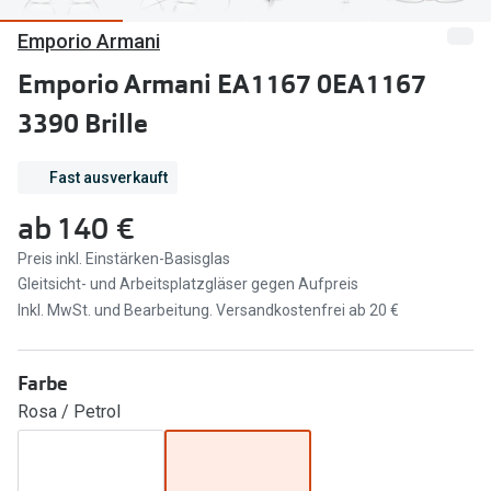
Emporio Armani
Marken
Sonnenbri
Ray-Ban
Emporio Armani EA1167 0EA1167
Marken
3390 Brille
DbyD
Ray-Ban
Prada
Prada
Fast ausverkauft
Seen
Ralph Lau
ab
140 €
Miu Miu
Unofficial
Preis inkl. Einstärken-Basisglas
Gleitsicht- und Arbeitsplatzgläser gegen Aufpreis
alle Marken
Oakley
Inkl. MwSt. und Bearbeitung. Versandkostenfrei ab 20 €
Miu Miu
Ratgeber
Farbe
Gleitsicht Ratgeber
alle Mark
Rosa / Petrol
Brillenpass richtig lesen
Trends
Alle Brillen Ratgeber
Ray-Ban 