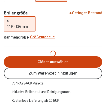
Oakley Me
Angebote
Brillengröße
Geringer Bestand
Brillen 2 für 1
Sonnenbri
S
20% auf selbsttönende Gläser
Randlose 
119 - 126 mm
Back to School: 50% auf die zweite Kinderbrille
Fahrradbri
Rahmengröße
Größentabelle
Farbe des
Trends
Zubehör
Nuance Audio Brille
Brillenbüg
Gläser auswählen
Ray-Ban Meta
Brillenetui
Zum Warenkorb hinzufügen
Oakley Meta
Brillenket
Brillentrends 2026
70° PAYBACK Punkte
Ratgeber
Inklusive Brillenetui und Reinigungstuch
Gläser
UV-Schutz
Kostenlose Lieferung ab 20 EUR
Glaspakete