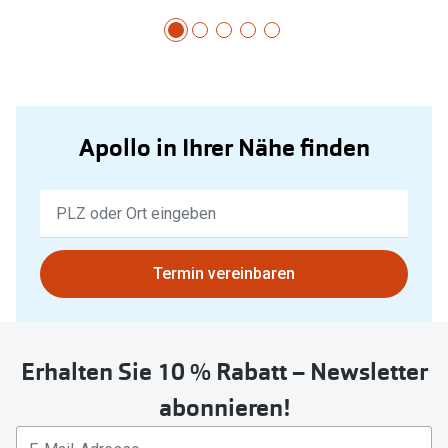
Apollo in Ihrer Nähe finden
Keine
Ergebnisse
gefunden.
Bitte
Termin vereinbaren
nutzen
Sie
untenstehenden
Erhalten Sie 10 % Rabatt – Newsletter
Button
um
abonnieren!
Ihren
aktuellen