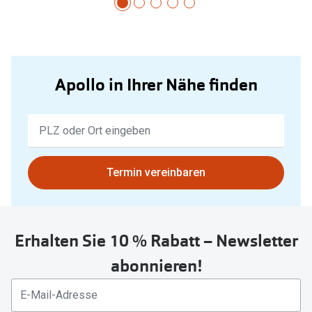
Apollo in Ihrer Nähe finden
Keine
Ergebnisse
gefunden.
Bitte
Termin vereinbaren
nutzen
Sie
untenstehenden
Erhalten Sie 10 % Rabatt – Newsletter
Button
um
abonnieren!
Ihren
aktuellen
Standort