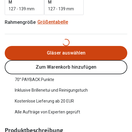
M
M
Oakley Me
Angebote
127 - 139 mm
127 - 139 mm
Brillen 2 für 1
Sonnenbri
Rahmengröße
Größentabelle
20% auf selbsttönende Gläser
Randlose 
Back to School: 50% auf die zweite Kinderbrille
Fahrradbri
Gläser auswählen
Farbe des
Trends
Zum Warenkorb hinzufügen
Zubehör
Nuance Audio Brille
Brillenbüg
70° PAYBACK Punkte
Ray-Ban Meta
Brillenetui
Inklusive Brillenetui und Reinigungstuch
Oakley Meta
Brillenket
Kostenlose Lieferung ab 20 EUR
Brillentrends 2026
Alle Aufträge von Experten geprüft
Ratgeber
Gläser
UV-Schutz
Glaspakete
Produktbeschreibung