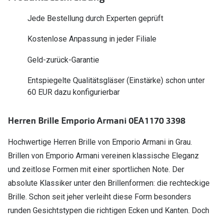
Polarisier
Glasveredelungen
Jede Bestellung durch Experten geprüft
Sonnenbri
Brillenglas Typen
Kostenlose Anpassung in jeder Filiale
Alle Sonne
Transitions Gläser
Geld-zurück-Garantie
Angebote
Blaulichtfilter
Entspiegelte Qualitätsgläser (Einstärke) schon unter
Brillen 2 f
Stellest®-Brillengläser
60 EUR dazu konfigurierbar
Zubehör
Herren Brille Emporio Armani 0EA1170 3398
Brillenbügel
Hochwertige Herren Brille von Emporio Armani in Grau.
Brillenetuis
Brillen von Emporio Armani vereinen klassische Eleganz
Brillenkettchen
und zeitlose Formen mit einer sportlichen Note. Der
absolute Klassiker unter den Brillenformen: die rechteckige
Brille. Schon seit jeher verleiht diese Form besonders
runden Gesichtstypen die richtigen Ecken und Kanten. Doch