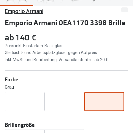
Emporio Armani
Marken
Sonnenbri
Ray-Ban
Emporio Armani 0EA1170 3398 Brille
Marken
DbyD
Ray-Ban
ab
140 €
Prada
Prada
Preis inkl. Einstärken-Basisglas
Gleitsicht- und Arbeitsplatzgläser gegen Aufpreis
Seen
Ralph Lau
Inkl. MwSt. und Bearbeitung. Versandkostenfrei ab 20 €
Miu Miu
Unofficial
Farbe
alle Marken
Oakley
Grau
Miu Miu
Ratgeber
Gleitsicht Ratgeber
alle Mark
Brillenpass richtig lesen
Trends
Brillengröße
Alle Brillen Ratgeber
Ray-Ban 