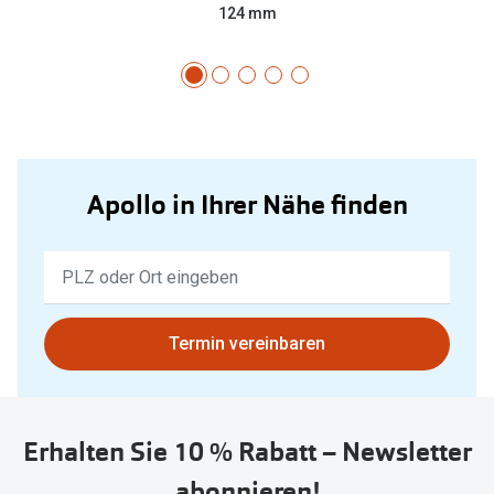
124 mm
Apollo in Ihrer Nähe finden
Keine
Ergebnisse
gefunden.
Bitte
Termin vereinbaren
nutzen
Sie
untenstehenden
Erhalten Sie 10 % Rabatt – Newsletter
Button
um
abonnieren!