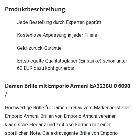
Polarisier
Glasveredelungen
Produktbeschreibung
Sonnenbri
Brillenglas Typen
Jede Bestellung durch Experten geprüft
Alle Sonne
Transitions Gläser
Kostenlose Anpassung in jeder Filiale
Angebote
Blaulichtfilter
Geld-zurück-Garantie
Brillen 2 f
Stellest®-Brillengläser
Entspiegelte Qualitätsgläser (Einstärke) schon unter
60 EUR dazu konfigurierbar
Zubehör
Brillenbügel
Damen Brille mit Emporio Armani EA3238U 0 6098
Brillenetuis
/
Brillenkettchen
Hochwertige Brille für Damen in Blau vom Markenhersteller
Emporio Armani. Brillen von Emporio Armani vereinen
klassische Eleganz und zeitlose Formen mit einer
sportlichen Note. Die extravagante Brille von Emporio