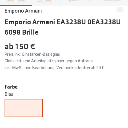
Emporio Armani
Marken
Sonnenbri
Ray-Ban
Emporio Armani EA3238U 0EA3238U
Marken
6098 Brille
DbyD
Ray-Ban
Prada
Prada
ab
150 €
Seen
Ralph Lau
Preis inkl. Einstärken-Basisglas
Gleitsicht- und Arbeitsplatzgläser gegen Aufpreis
Miu Miu
Unofficial
Inkl. MwSt. und Bearbeitung. Versandkostenfrei ab 20 €
alle Marken
Oakley
Farbe
Miu Miu
Ratgeber
Blau
Gleitsicht Ratgeber
alle Mark
Brillenpass richtig lesen
Trends
Alle Brillen Ratgeber
Ray-Ban 