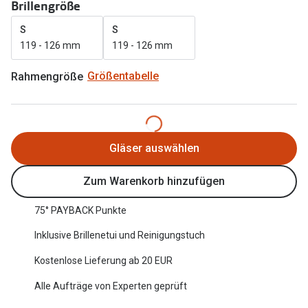
Brillengröße
Oakley Me
Angebote
S
S
Brillen 2 für 1
Sonnenbri
119 - 126 mm
119 - 126 mm
20% auf selbsttönende Gläser
Randlose 
Rahmengröße
Größentabelle
Back to School: 50% auf die zweite Kinderbrille
Fahrradbri
Farbe des
Trends
Gläser auswählen
Zubehör
Nuance Audio Brille
Brillenbüg
Zum Warenkorb hinzufügen
Ray-Ban Meta
Brillenetui
75° PAYBACK Punkte
Oakley Meta
Brillenket
Inklusive Brillenetui und Reinigungstuch
Brillentrends 2026
Kostenlose Lieferung ab 20 EUR
Ratgeber
Gläser
Alle Aufträge von Experten geprüft
UV-Schutz
Glaspakete