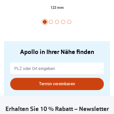
123 mm
Apollo in Ihrer Nähe finden
Keine
Ergebnisse
gefunden.
Bitte
Termin vereinbaren
nutzen
Sie
untenstehenden
Erhalten Sie 10 % Rabatt – Newsletter
Button