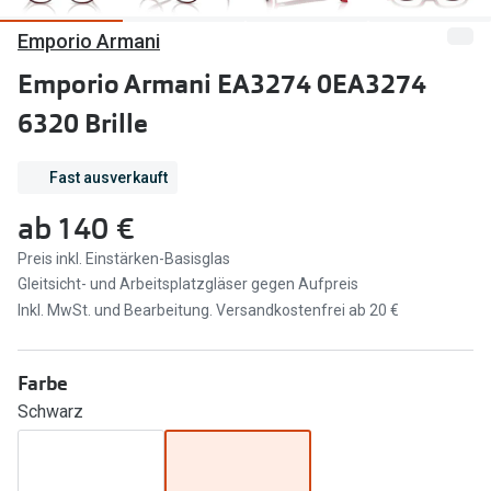
Emporio Armani
Marken
Sonnenbri
Ray-Ban
Emporio Armani EA3274 0EA3274
Marken
6320 Brille
DbyD
Ray-Ban
Prada
Prada
Fast ausverkauft
Seen
Ralph Lau
ab
140 €
Miu Miu
Unofficial
Preis inkl. Einstärken-Basisglas
Gleitsicht- und Arbeitsplatzgläser gegen Aufpreis
alle Marken
Oakley
Inkl. MwSt. und Bearbeitung. Versandkostenfrei ab 20 €
Miu Miu
Ratgeber
Farbe
Gleitsicht Ratgeber
alle Mark
Schwarz
Brillenpass richtig lesen
Trends
Alle Brillen Ratgeber
Ray-Ban 