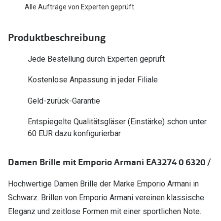
Polarisier
Alle Aufträge von Experten geprüft
Glasveredelungen
Sonnenbri
Brillenglas Typen
Produktbeschreibung
Alle Sonne
Transitions Gläser
Jede Bestellung durch Experten geprüft
Angebote
Blaulichtfilter
Kostenlose Anpassung in jeder Filiale
Brillen 2 f
Stellest®-Brillengläser
Geld-zurück-Garantie
Zubehör
Entspiegelte Qualitätsgläser (Einstärke) schon unter
Brillenbügel
60 EUR dazu konfigurierbar
Brillenetuis
Damen Brille mit Emporio Armani EA3274 0 6320 /
Brillenkettchen
Hochwertige Damen Brille der Marke Emporio Armani in
Schwarz. Brillen von Emporio Armani vereinen klassische
Eleganz und zeitlose Formen mit einer sportlichen Note.