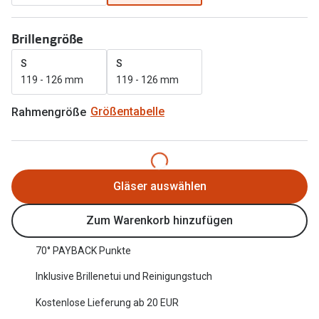
Oakley Me
Angebote
Brillengröße
Brillen 2 für 1
Sonnenbri
S
S
20% auf selbsttönende Gläser
Randlose 
119 - 126 mm
119 - 126 mm
Back to School: 50% auf die zweite Kinderbrille
Fahrradbri
Rahmengröße
Größentabelle
Farbe des
Trends
Zubehör
Nuance Audio Brille
Brillenbüg
Gläser auswählen
Ray-Ban Meta
Brillenetui
Zum Warenkorb hinzufügen
Oakley Meta
Brillenket
Brillentrends 2026
70° PAYBACK Punkte
Ratgeber
Inklusive Brillenetui und Reinigungstuch
Gläser
UV-Schutz
Kostenlose Lieferung ab 20 EUR
Glaspakete