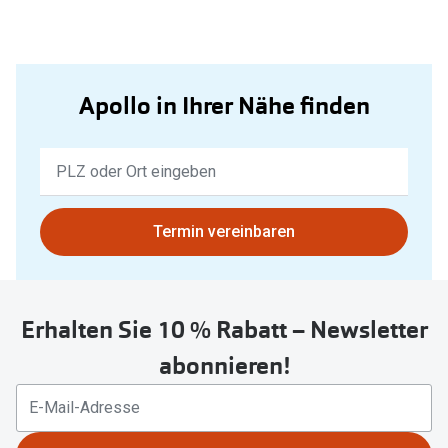
Apollo in Ihrer Nähe finden
Keine
Ergebnisse
gefunden.
Bitte
Termin vereinbaren
nutzen
Sie
untenstehenden
Erhalten Sie 10 % Rabatt – Newsletter
Button
um
abonnieren!
Ihren
aktuellen
Standort
zu