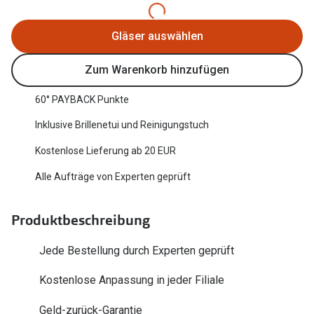
Oakley Me
Angebote
Gläser auswählen
Brillen 2 für 1
Sonnenbri
Zum Warenkorb hinzufügen
20% auf selbsttönende Gläser
Randlose 
Back to School: 50% auf die zweite Kinderbrille
Fahrradbri
60° PAYBACK Punkte
Inklusive Brillenetui und Reinigungstuch
Farbe des
Trends
Kostenlose Lieferung ab 20 EUR
Zubehör
Nuance Audio Brille
Alle Aufträge von Experten geprüft
Brillenbüg
Ray-Ban Meta
Brillenetui
Produktbeschreibung
Oakley Meta
Brillenket
Brillentrends 2026
Jede Bestellung durch Experten geprüft
Ratgeber
Kostenlose Anpassung in jeder Filiale
Gläser
UV-Schutz
Glaspakete
Geld-zurück-Garantie