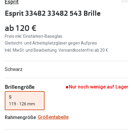
Esprit
Marken
Sonnenbri
Esprit 33482 33482 543 Brille
Ray-Ban
Marken
ab
120 €
DbyD
Ray-Ban
Preis inkl. Einstärken-Basisglas
Gleitsicht- und Arbeitsplatzgläser gegen Aufpreis
Prada
Prada
Inkl. MwSt. und Bearbeitung. Versandkostenfrei ab 20 €
Seen
Ralph Lau
Miu Miu
Unofficial
Schwarz
alle Marken
Oakley
Brillengröße
Nur noch wenige auf Lager
Miu Miu
Ratgeber
S
Gleitsicht Ratgeber
alle Mark
119 - 126 mm
Brillenpass richtig lesen
Rahmengröße
Größentabelle
Trends
Alle Brillen Ratgeber
Ray-Ban 