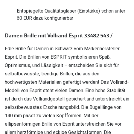
Polarisier
Glasveredelungen
Entspiegelte Qualitätsgläser (Einstärke) schon unter
Sonnenbri
60 EUR dazu konfigurierbar
Brillenglas Typen
Alle Sonne
Transitions Gläser
Damen Brille mit Vollrand Esprit 33482 543 /
Angebote
Blaulichtfilter
Edle Brille für Damen in Schwarz vom Markenhersteller
Brillen 2 f
Stellest®-Brillengläser
Esprit. Die Brillen von ESPRIT symbolisieren Spaß,
Optimismus, und Lässigkeit – entscheiden Sie sich für
Zubehör
selbstbewusste, trendige Brillen, die aus den
Brillenbügel
hochwertigsten Materialien gefertigt werden! Das Vollrand-
Modell von Esprit steht vielen Damen. Eine hohe Stabilität
Brillenetuis
ist durch das Vollrandgestell gesichert und unterstreicht ein
Brillenkettchen
selbstbewusstes Erscheinungsbild. Die Bügellänge von
140 mm passt zu vielen Kopfformen. Mit der
ellipsenförmigen Brille von Esprit unterstreichen Sie vor
allem herzförmige und eckige Gesichtsformen. Die