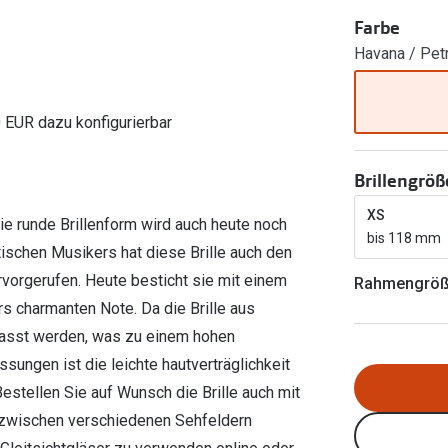
Ray-Ban Meta
Gleitsichtlinsen
Zahlung & Gutscheinkarten
Farbe
Zubehör
obetragen
Oakley Meta
Sphärische Linsen
Havana / Pet
Filialauskünfte
er
l 3
Brillentrends 2026
Brillenbügel
Torische Linsen
Rücksendung
g lesen
Brillenetuis
Farblinsen
o
Min.-5%
0 EUR dazu konfigurierbar
ber
Brillenkettchen
Motivlinsen
Brillengröß
XS
ie runde Brillenform wird auch heute noch
bis 118 mm
tischen Musikers hat diese Brille auch den
vorgerufen. Heute besticht sie mit einem
Rahmengrö
 charmanten Note. Da die Brille aus
epasst werden, was zu einem hohen
ssungen ist die leichte hautverträglichkeit
stellen Sie auf Wunsch die Brille auch mit
g zwischen verschiedenen Sehfeldern