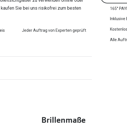
t Gleitsichtgläser zu verwenden online oder
e kaufen Sie bei uns risikofrei zum besten
165° PAY
Inklusive
Kostenlos
eis
Jeder Auftrag von Experten geprüft
Alle Auft
Brillenmaße