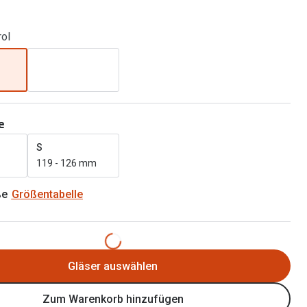
Brillen 2 für 1
Alle Marken
Zubehör
rol
Brillenbügel
Brillenetuis
Brillenkettchen
e
S
119 - 126 mm
ße
Größentabelle
Gläser auswählen
Zum Warenkorb hinzufügen