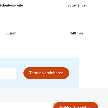
Scheibenbreite
Bügellänge
50 mm
140 mm
Termin vereinbaren
Melden Sie sich an