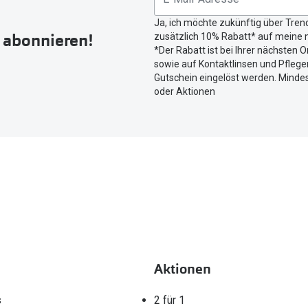
Button
Ja, ich möchte zukünftig über Tren
um
r abonnieren!
zusätzlich 10% Rabatt* auf meine n
Ihren
*Der Rabatt ist bei Ihrer nächsten O
aktuellen
sowie auf Kontaktlinsen und Pflegem
Standort
Gutschein eingelöst werden. Mindes
zu
oder Aktionen
teilen.
Aktionen
s
2 für 1