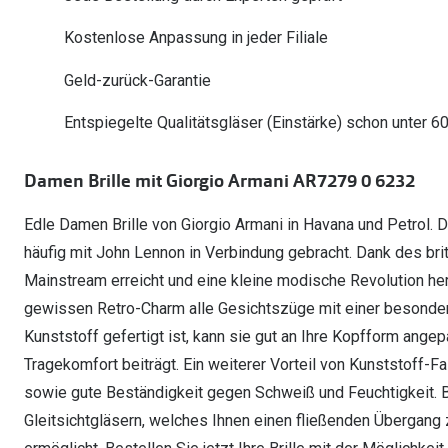
Oakley Meta entdecken
Wann brauche ich ein Hörgerät?
Lesebrillen
Mit Sehstärke
Online Brillenberater
alle Marken
Ratgeber
Kostenlose Anpassung in jeder Filiale
Hörgeräte-Arten
Kontaktlinsen-Pr
Weitere Kategorien
Sportsonnenbrillen
Hörtest
Gleitsicht Ratgeb
iWear Nimm 4 zah
Geld-zurück-Garantie
Ray-Ban Meta ausprobieren
Weitere Kategorien
Brillen Sale
Alle Hörakustik Ratgeber
Brillenpass richti
Kontaktlinsen-Ab
Entspiegelte Qualitätsgläser (Einstärke) schon unter 6
Sonnenbrillen Sale
Alle Brillen Ratge
iWear Direct
Damen Brille mit Giorgio Armani AR7279 0 6232
Edle Damen Brille von Giorgio Armani in Havana und Petrol. D
häufig mit John Lennon in Verbindung gebracht. Dank des bri
Mainstream erreicht und eine kleine modische Revolution her
gewissen Retro-Charm alle Gesichtszüge mit einer besonders
Kunststoff gefertigt ist, kann sie gut an Ihre Kopfform ang
Tragekomfort beiträgt. Ein weiterer Vorteil von Kunststoff-Fa
sowie gute Beständigkeit gegen Schweiß und Feuchtigkeit. Be
Gleitsichtgläsern, welches Ihnen einen fließenden Übergan