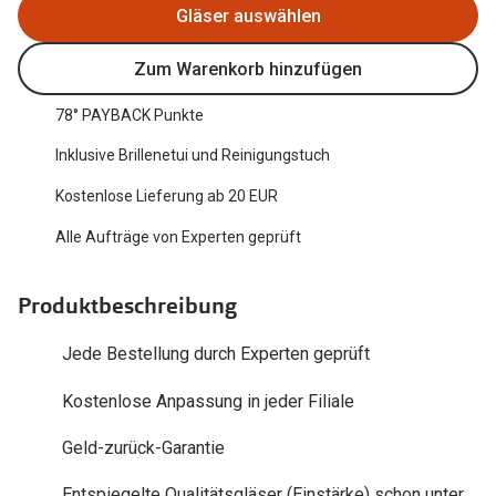
Gläser auswählen
Oakley Me
Angebote
Brillen 2 für 1
Sonnenbri
Zum Warenkorb hinzufügen
20% auf selbsttönende Gläser
Randlose 
78° PAYBACK Punkte
Back to School: 50% auf die zweite Kinderbrille
Fahrradbri
Inklusive Brillenetui und Reinigungstuch
Kostenlose Lieferung ab 20 EUR
Farbe des
Trends
Alle Aufträge von Experten geprüft
Zubehör
Nuance Audio Brille
Brillenbüg
Ray-Ban Meta
Produktbeschreibung
Brillenetui
Oakley Meta
Jede Bestellung durch Experten geprüft
Brillenket
Brillentrends 2026
Kostenlose Anpassung in jeder Filiale
Ratgeber
Gläser
Geld-zurück-Garantie
UV-Schutz
Glaspakete
Entspiegelte Qualitätsgläser (Einstärke) schon unter