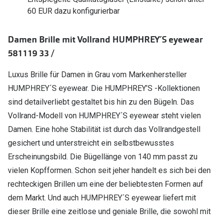
Polarisier
60 EUR dazu konfigurierbar
Glasveredelungen
Sonnenbri
Brillenglas Typen
Damen Brille mit Vollrand HUMPHREY´S eyewear
Alle Sonne
Transitions Gläser
581119 33 /
Angebote
Blaulichtfilter
Luxus Brille für Damen in Grau vom Markenhersteller
Brillen 2 f
HUMPHREY´S eyewear. Die HUMPHREY’S -Kollektionen
Stellest®-Brillengläser
sind detailverliebt gestaltet bis hin zu den Bügeln. Das
Zubehör
Vollrand-Modell von HUMPHREY´S eyewear steht vielen
Brillenbügel
Damen. Eine hohe Stabilität ist durch das Vollrandgestell
gesichert und unterstreicht ein selbstbewusstes
Brillenetuis
Erscheinungsbild. Die Bügellänge von 140 mm passt zu
Brillenkettchen
vielen Kopfformen. Schon seit jeher handelt es sich bei den
rechteckigen Brillen um eine der beliebtesten Formen auf
dem Markt. Und auch HUMPHREY´S eyewear liefert mit
dieser Brille eine zeitlose und geniale Brille, die sowohl mit