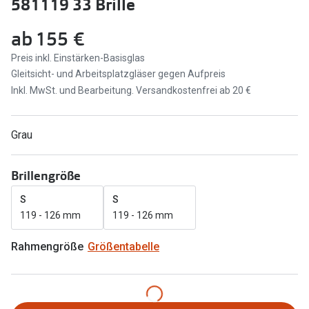
581119 33 Brille
Marken
Sonnenbri
ab
155 €
Ray-Ban
Marken
Preis inkl. Einstärken-Basisglas
DbyD
Gleitsicht- und Arbeitsplatzgläser gegen Aufpreis
Ray-Ban
Inkl. MwSt. und Bearbeitung. Versandkostenfrei ab 20 €
Prada
Prada
Seen
Ralph Lau
Grau
Miu Miu
Unofficial
Brillengröße
alle Marken
Oakley
S
S
Miu Miu
119 - 126 mm
119 - 126 mm
Ratgeber
Gleitsicht Ratgeber
alle Mark
Rahmengröße
Größentabelle
Brillenpass richtig lesen
Trends
Alle Brillen Ratgeber
Ray-Ban 