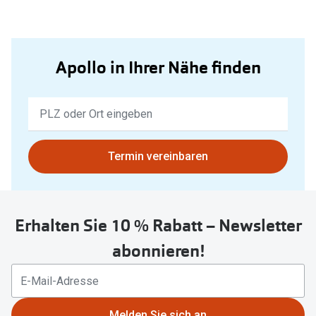
Apollo in Ihrer Nähe finden
Keine
Ergebnisse
gefunden.
Bitte
Termin vereinbaren
nutzen
Sie
untenstehenden
Erhalten Sie 10 % Rabatt – Newsletter
Button
um
abonnieren!
Ihren
aktuellen
Standort
zu
Melden Sie sich an