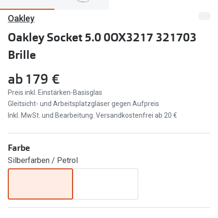
Oakley
Marken
Sonnenbri
Ray-Ban
Oakley Socket 5.0 0OX3217 321703
Marken
Brille
DbyD
Ray-Ban
Prada
Prada
ab
179 €
Seen
Ralph Lau
Preis inkl. Einstärken-Basisglas
Gleitsicht- und Arbeitsplatzgläser gegen Aufpreis
Miu Miu
Unofficial
Inkl. MwSt. und Bearbeitung. Versandkostenfrei ab 20 €
alle Marken
Oakley
Farbe
Miu Miu
Ratgeber
Silberfarben / Petrol
Gleitsicht Ratgeber
alle Mark
Brillenpass richtig lesen
Trends
Alle Brillen Ratgeber
Ray-Ban 