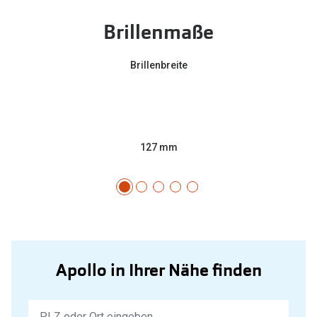
Brillenmaße
Brillenbreite
127 mm
Apollo in Ihrer Nähe finden
Keine