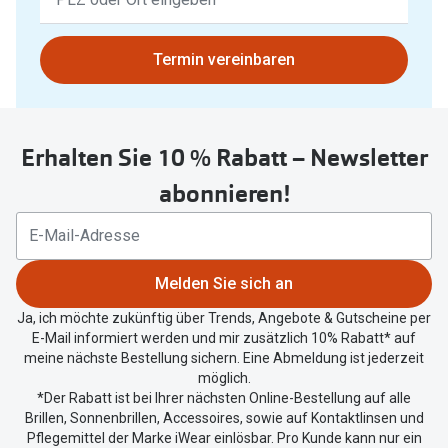
Ergebnisse
gefunden.
Bitte
Termin vereinbaren
nutzen
Sie
untenstehenden
Erhalten Sie 10 % Rabatt – Newsletter
Button
um
abonnieren!
Ihren
aktuellen
Standort
zu
Melden Sie sich an
teilen.
Ja, ich möchte zukünftig über Trends, Angebote & Gutscheine per
E-Mail informiert werden und mir zusätzlich 10% Rabatt* auf
meine nächste Bestellung sichern. Eine Abmeldung ist jederzeit
möglich.
*Der Rabatt ist bei Ihrer nächsten Online-Bestellung auf alle
Brillen, Sonnenbrillen, Accessoires, sowie auf Kontaktlinsen und
Pflegemittel der Marke iWear einlösbar. Pro Kunde kann nur ein