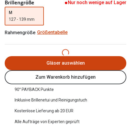
Brillengröße
Nur noch wenige auf Lager
Oakley Me
Angebote
M
Brillen 2 für 1
Sonnenbri
127 - 139 mm
20% auf selbsttönende Gläser
Randlose 
Rahmengröße
Größentabelle
Back to School: 50% auf die zweite Kinderbrille
Fahrradbri
Farbe des
Trends
Gläser auswählen
Zubehör
Nuance Audio Brille
Brillenbüg
Zum Warenkorb hinzufügen
Ray-Ban Meta
Brillenetui
90° PAYBACK Punkte
Oakley Meta
Brillenket
Inklusive Brillenetui und Reinigungstuch
Brillentrends 2026
Kostenlose Lieferung ab 20 EUR
Ratgeber
Gläser
Alle Aufträge von Experten geprüft
UV-Schutz
Glaspakete