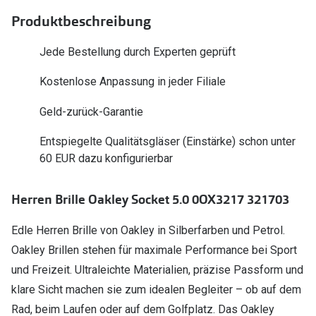
Polarisier
Glasveredelungen
Produktbeschreibung
Sonnenbri
Brillenglas Typen
Jede Bestellung durch Experten geprüft
Alle Sonne
Transitions Gläser
Kostenlose Anpassung in jeder Filiale
Angebote
Blaulichtfilter
Geld-zurück-Garantie
Brillen 2 f
Stellest®-Brillengläser
Entspiegelte Qualitätsgläser (Einstärke) schon unter
60 EUR dazu konfigurierbar
Zubehör
Brillenbügel
Herren Brille Oakley Socket 5.0 0OX3217 321703
Brillenetuis
Edle Herren Brille von Oakley in Silberfarben und Petrol.
Brillenkettchen
Oakley Brillen stehen für maximale Performance bei Sport
und Freizeit. Ultraleichte Materialien, präzise Passform und
klare Sicht machen sie zum idealen Begleiter – ob auf dem
Rad, beim Laufen oder auf dem Golfplatz. Das Oakley