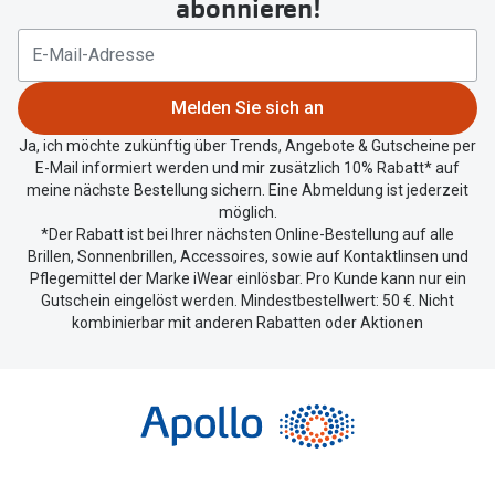
abonnieren!
Ihren
aktuellen
Standort
zu
Melden Sie sich an
teilen.
Ja, ich möchte zukünftig über Trends, Angebote & Gutscheine per
E-Mail informiert werden und mir zusätzlich 10% Rabatt* auf
meine nächste Bestellung sichern. Eine Abmeldung ist jederzeit
möglich.
*Der Rabatt ist bei Ihrer nächsten Online-Bestellung auf alle
Brillen, Sonnenbrillen, Accessoires, sowie auf Kontaktlinsen und
Pflegemittel der Marke iWear einlösbar. Pro Kunde kann nur ein
Gutschein eingelöst werden. Mindestbestellwert: 50 €. Nicht
kombinierbar mit anderen Rabatten oder Aktionen