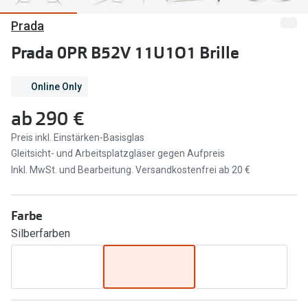
Prada
Marken
Sonnenbri
Ray-Ban
Prada 0PR B52V 11U1O1 Brille
Marken
DbyD
Ray-Ban
Online Only
Prada
Prada
ab
290 €
Seen
Ralph Lau
Preis inkl. Einstärken-Basisglas
Gleitsicht- und Arbeitsplatzgläser gegen Aufpreis
Miu Miu
Unofficial
Inkl. MwSt. und Bearbeitung. Versandkostenfrei ab 20 €
alle Marken
Oakley
Miu Miu
Farbe
Ratgeber
Silberfarben
Gleitsicht Ratgeber
alle Mark
Brillenpass richtig lesen
Trends
Alle Brillen Ratgeber
Ray-Ban 