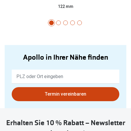
122 mm
Apollo in Ihrer Nähe finden
Keine
Ergebnisse
gefunden.
Bitte
Termin vereinbaren
nutzen
Sie
untenstehenden
Erhalten Sie 10 % Rabatt – Newsletter
Button
um