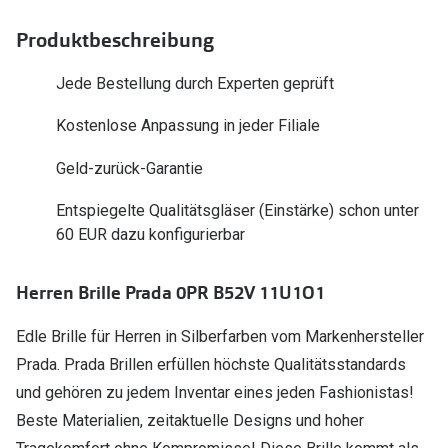
Polarisier
Glasveredelungen
Produktbeschreibung
Sonnenbri
Brillenglas Typen
Jede Bestellung durch Experten geprüft
Alle Sonne
Transitions Gläser
Kostenlose Anpassung in jeder Filiale
Angebote
Blaulichtfilter
Geld-zurück-Garantie
Brillen 2 f
Stellest®-Brillengläser
Entspiegelte Qualitätsgläser (Einstärke) schon unter
Zubehör
60 EUR dazu konfigurierbar
Brillenbügel
Herren Brille Prada 0PR B52V 11U1O1
Brillenetuis
Edle Brille für Herren in Silberfarben vom Markenhersteller
Brillenkettchen
Prada. Prada Brillen erfüllen höchste Qualitätsstandards
und gehören zu jedem Inventar eines jeden Fashionistas!
Beste Materialien, zeitaktuelle Designs und hoher