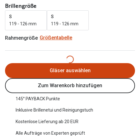
Brillengröße
Oakley Me
Angebote
S
S
Brillen 2 für 1
Sonnenbri
119 - 126 mm
119 - 126 mm
20% auf selbsttönende Gläser
Randlose 
Rahmengröße
Größentabelle
Back to School: 50% auf die zweite Kinderbrille
Fahrradbri
Farbe des
Trends
Gläser auswählen
Zubehör
Nuance Audio Brille
Brillenbüg
Ray-Ban Meta
Zum Warenkorb hinzufügen
Brillenetui
Oakley Meta
145° PAYBACK Punkte
Brillenket
Brillentrends 2026
Inklusive Brillenetui und Reinigungstuch
Ratgeber
Kostenlose Lieferung ab 20 EUR
Gläser
UV-Schutz
Alle Aufträge von Experten geprüft
Glaspakete