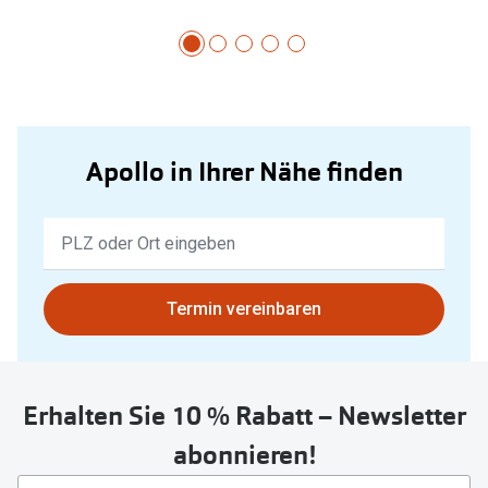
Apollo in Ihrer Nähe finden
Keine
Ergebnisse
gefunden.
Bitte
Termin vereinbaren
nutzen
Sie
untenstehenden
Erhalten Sie 10 % Rabatt – Newsletter
Button
um
abonnieren!
Ihren