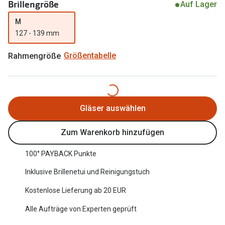
Brillengröße
Auf Lager
Oakley Me
Angebote
M
Brillen 2 für 1
Sonnenbri
127 - 139 mm
20% auf selbsttönende Gläser
Randlose 
Rahmengröße
Größentabelle
Back to School: 50% auf die zweite Kinderbrille
Fahrradbri
Farbe des
Trends
Gläser auswählen
Zubehör
Nuance Audio Brille
Brillenbüg
Zum Warenkorb hinzufügen
Ray-Ban Meta
Brillenetui
100° PAYBACK Punkte
Oakley Meta
Brillenket
Inklusive Brillenetui und Reinigungstuch
Brillentrends 2026
Kostenlose Lieferung ab 20 EUR
Ratgeber
Gläser
Alle Aufträge von Experten geprüft
UV-Schutz
Glaspakete