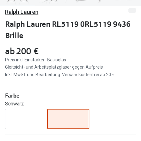
Ralph Lauren
Marken
Sonnenbri
Ray-Ban
Ralph Lauren RL5119 0RL5119 9436
Marken
Brille
DbyD
Ray-Ban
Prada
Prada
ab
200 €
Seen
Ralph Lau
Preis inkl. Einstärken-Basisglas
Gleitsicht- und Arbeitsplatzgläser gegen Aufpreis
Miu Miu
Unofficial
Inkl. MwSt. und Bearbeitung. Versandkostenfrei ab 20 €
alle Marken
Oakley
Farbe
Miu Miu
Ratgeber
Schwarz
Gleitsicht Ratgeber
alle Mark
Brillenpass richtig lesen
Trends
Alle Brillen Ratgeber
Ray-Ban 