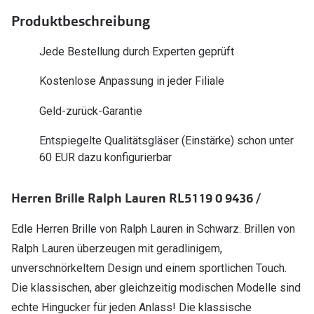
Polarisier
Glasveredelungen
Produktbeschreibung
Sonnenbri
Brillenglas Typen
Jede Bestellung durch Experten geprüft
Alle Sonne
Transitions Gläser
Kostenlose Anpassung in jeder Filiale
Angebote
Blaulichtfilter
Geld-zurück-Garantie
Brillen 2 f
Stellest®-Brillengläser
Entspiegelte Qualitätsgläser (Einstärke) schon unter
60 EUR dazu konfigurierbar
Zubehör
Brillenbügel
Herren Brille Ralph Lauren RL5119 0 9436 /
Brillenetuis
Edle Herren Brille von Ralph Lauren in Schwarz. Brillen von
Brillenkettchen
Ralph Lauren überzeugen mit geradlinigem,
unverschnörkeltem Design und einem sportlichen Touch.
Die klassischen, aber gleichzeitig modischen Modelle sind
echte Hingucker für jeden Anlass! Die klassische