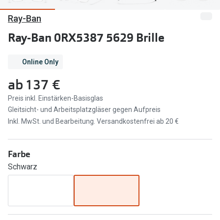
Ray-Ban
Marken
Sonnenbri
Ray-Ban
Ray-Ban 0RX5387 5629 Brille
Marken
DbyD
Ray-Ban
Online Only
Prada
Prada
ab
137 €
Seen
Ralph Lau
Preis inkl. Einstärken-Basisglas
Gleitsicht- und Arbeitsplatzgläser gegen Aufpreis
Miu Miu
Unofficial
Inkl. MwSt. und Bearbeitung. Versandkostenfrei ab 20 €
alle Marken
Oakley
Miu Miu
Farbe
Ratgeber
Schwarz
Gleitsicht Ratgeber
alle Mark
Brillenpass richtig lesen
Trends
Alle Brillen Ratgeber
Ray-Ban 