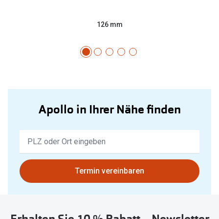
126 mm
Apollo in Ihrer Nähe finden
Keine
Ergebnisse
gefunden.
Bitte
Termin vereinbaren
nutzen
Sie
untenstehenden
Erhalten Sie 10 % Rabatt – Newsletter
Button