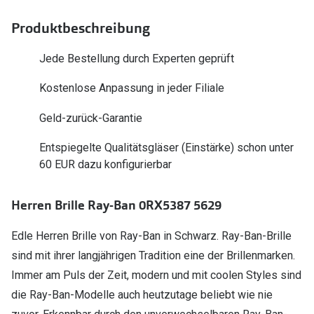
Polarisier
Glasveredelungen
Produktbeschreibung
Sonnenbri
Brillenglas Typen
Jede Bestellung durch Experten geprüft
Alle Sonne
Transitions Gläser
Kostenlose Anpassung in jeder Filiale
Angebote
Blaulichtfilter
Geld-zurück-Garantie
Brillen 2 f
Stellest®-Brillengläser
Entspiegelte Qualitätsgläser (Einstärke) schon unter
Zubehör
60 EUR dazu konfigurierbar
Brillenbügel
Herren Brille Ray-Ban 0RX5387 5629
Brillenetuis
Edle Herren Brille von Ray-Ban in Schwarz. Ray-Ban-Brille
Brillenkettchen
sind mit ihrer langjährigen Tradition eine der Brillenmarken.
Immer am Puls der Zeit, modern und mit coolen Styles sind
die Ray-Ban-Modelle auch heutzutage beliebt wie nie