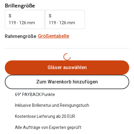
Brillengröße
Oakley Me
Angebote
S
S
Brillen 2 für 1
Sonnenbri
119 - 126 mm
119 - 126 mm
20% auf selbsttönende Gläser
Randlose 
Rahmengröße
Größentabelle
Back to School: 50% auf die zweite Kinderbrille
Fahrradbri
Farbe des
Trends
Gläser auswählen
Zubehör
Nuance Audio Brille
Brillenbüg
Ray-Ban Meta
Zum Warenkorb hinzufügen
Brillenetui
Oakley Meta
69° PAYBACK Punkte
Brillenket
Brillentrends 2026
Inklusive Brillenetui und Reinigungstuch
Ratgeber
Kostenlose Lieferung ab 20 EUR
Gläser
UV-Schutz
Alle Aufträge von Experten geprüft
Glaspakete