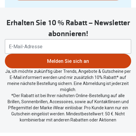
nutzen
Oakley Me
Sie
Angebote
untenstehenden
Brillen 2 für 1
Sonnenbri
Erhalten Sie 10 % Rabatt – Newsletter
Button
um
20% auf selbsttönende Gläser
Randlose 
abonnieren!
Ihren
Back to School: 50% auf die zweite Kinderbrille
Fahrradbri
aktuellen
Standort
Farbe des
Trends
zu
Melden Sie sich an
teilen.
Zubehör
Nuance Audio Brille
Ja, ich möchte zukünftig über Trends, Angebote & Gutscheine per
E-Mail informiert werden und mir zusätzlich 10% Rabatt* auf
Brillenbüg
Ray-Ban Meta
meine nächste Bestellung sichern. Eine Abmeldung ist jederzeit
möglich.
Brillenetui
Oakley Meta
*Der Rabatt ist bei Ihrer nächsten Online-Bestellung auf alle
Brillen, Sonnenbrillen, Accessoires, sowie auf Kontaktlinsen und
Brillenket
Brillentrends 2026
Pflegemittel der Marke iWear einlösbar. Pro Kunde kann nur ein
Gutschein eingelöst werden. Mindestbestellwert: 50 €. Nicht
Ratgeber
kombinierbar mit anderen Rabatten oder Aktionen
Gläser
UV-Schutz
Glaspakete