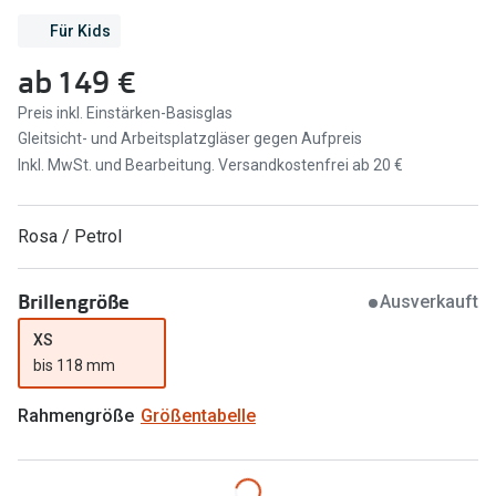
Für Kids
Marken
Sonnenbri
ab
149 €
Ray-Ban
Marken
Preis inkl. Einstärken-Basisglas
DbyD
Ray-Ban
Gleitsicht- und Arbeitsplatzgläser gegen Aufpreis
Prada
Prada
Inkl. MwSt. und Bearbeitung. Versandkostenfrei ab 20 €
Seen
Ralph Lau
Rosa / Petrol
Miu Miu
Unofficial
alle Marken
Oakley
Brillengröße
Ausverkauft
XS
Miu Miu
Ratgeber
bis 118 mm
Gleitsicht Ratgeber
alle Mark
Rahmengröße
Größentabelle
Brillenpass richtig lesen
Trends
Alle Brillen Ratgeber
Ray-Ban 