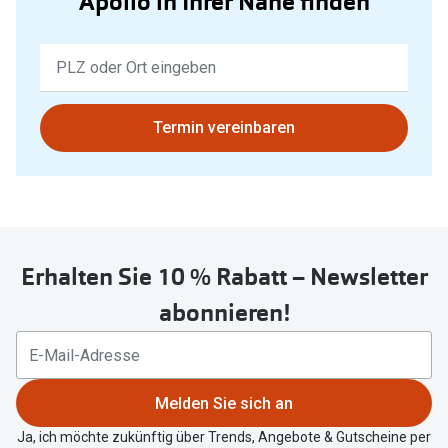
Apollo in Ihrer Nähe finden
Keine
Ergebnisse
gefunden.
Bitte
Termin vereinbaren
nutzen
Sie
untenstehenden
Button
um
Erhalten Sie 10 % Rabatt – Newsletter
Ihren
aktuellen
abonnieren!
Standort
zu
teilen.
Melden Sie sich an
Ja, ich möchte zukünftig über Trends, Angebote & Gutscheine per