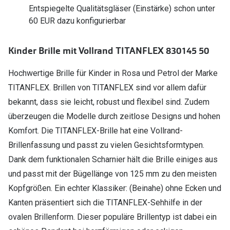
Polarisier
Entspiegelte Qualitätsgläser (Einstärke) schon unter
Glasveredelungen
60 EUR dazu konfigurierbar
Sonnenbri
Brillenglas Typen
Alle Sonne
Kinder Brille mit Vollrand TITANFLEX 830145 50
Transitions Gläser
Angebote
Hochwertige Brille für Kinder in Rosa und Petrol der Marke
Blaulichtfilter
TITANFLEX. Brillen von TITANFLEX sind vor allem dafür
Brillen 2 f
Stellest®-Brillengläser
bekannt, dass sie leicht, robust und flexibel sind. Zudem
überzeugen die Modelle durch zeitlose Designs und hohen
Zubehör
Komfort. Die TITANFLEX-Brille hat eine Vollrand-
Brillenbügel
Brillenfassung und passt zu vielen Gesichtsformtypen.
Brillenetuis
Dank dem funktionalen Scharnier hält die Brille einiges aus
und passt mit der Bügellänge von 125 mm zu den meisten
Brillenkettchen
Kopfgrößen. Ein echter Klassiker: (Beinahe) ohne Ecken und
Kanten präsentiert sich die TITANFLEX-Sehhilfe in der
ovalen Brillenform. Dieser populäre Brillentyp ist dabei ein