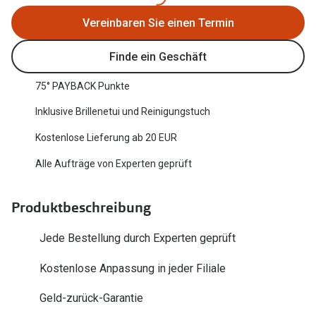
Oakley Me
Angebote
Vereinbaren Sie einen Termin
Brillen 2 für 1
Sonnenbri
Finde ein Geschäft
20% auf selbsttönende Gläser
Randlose 
75° PAYBACK Punkte
Back to School: 50% auf die zweite Kinderbrille
Fahrradbri
Inklusive Brillenetui und Reinigungstuch
Farbe des
Trends
Kostenlose Lieferung ab 20 EUR
Zubehör
Nuance Audio Brille
Alle Aufträge von Experten geprüft
Brillenbüg
Ray-Ban Meta
Produktbeschreibung
Brillenetui
Oakley Meta
Jede Bestellung durch Experten geprüft
Brillenket
Brillentrends 2026
Kostenlose Anpassung in jeder Filiale
Ratgeber
Gläser
UV-Schutz
Geld-zurück-Garantie
Glaspakete