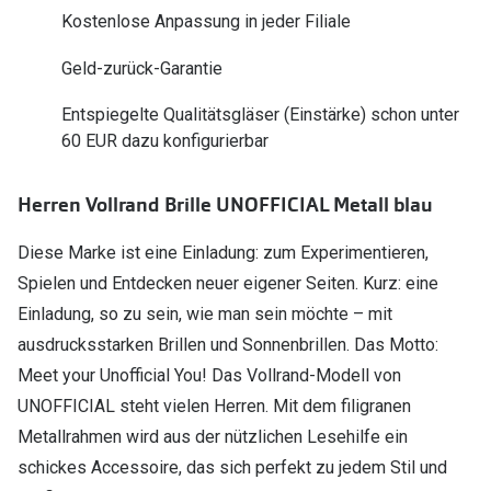
Polarisier
Kostenlose Anpassung in jeder Filiale
Glasveredelungen
Sonnenbri
Geld-zurück-Garantie
Brillenglas Typen
Alle Sonne
Transitions Gläser
Entspiegelte Qualitätsgläser (Einstärke) schon unter
60 EUR dazu konfigurierbar
Angebote
Blaulichtfilter
Brillen 2 f
Stellest®-Brillengläser
Herren Vollrand Brille UNOFFICIAL Metall blau
Diese Marke ist eine Einladung: zum Experimentieren,
Zubehör
Spielen und Entdecken neuer eigener Seiten. Kurz: eine
Brillenbügel
Einladung, so zu sein, wie man sein möchte – mit
Brillenetuis
ausdrucksstarken Brillen und Sonnenbrillen. Das Motto:
Meet your Unofficial You! Das Vollrand-Modell von
Brillenkettchen
UNOFFICIAL steht vielen Herren. Mit dem filigranen
Metallrahmen wird aus der nützlichen Lesehilfe ein
schickes Accessoire, das sich perfekt zu jedem Stil und