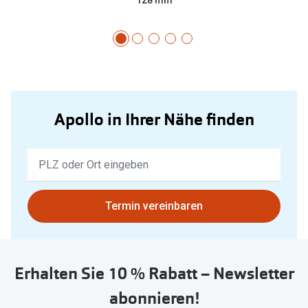
Apollo in Ihrer Nähe finden
Keine
Ergebnisse
gefunden.
Bitte
Termin vereinbaren
nutzen
Sie
untenstehenden
Erhalten Sie 10 % Rabatt – Newsletter
Button
um
abonnieren!
Ihren