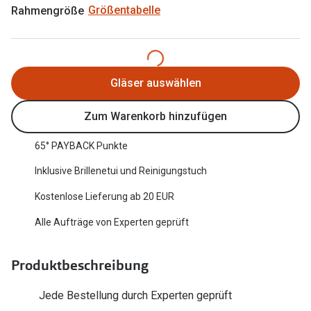
Rahmengröße
Größentabelle
Oakley Me
Angebote
Brillen 2 für 1
Sonnenbri
20% auf selbsttönende Gläser
Randlose 
Gläser auswählen
Back to School: 50% auf die zweite Kinderbrille
Fahrradbri
Zum Warenkorb hinzufügen
Farbe des
Trends
65° PAYBACK Punkte
Zubehör
Nuance Audio Brille
Inklusive Brillenetui und Reinigungstuch
Brillenbüg
Ray-Ban Meta
Kostenlose Lieferung ab 20 EUR
Brillenetui
Oakley Meta
Alle Aufträge von Experten geprüft
Brillenket
Brillentrends 2026
Produktbeschreibung
Ratgeber
Gläser
UV-Schutz
Jede Bestellung durch Experten geprüft
Glaspakete