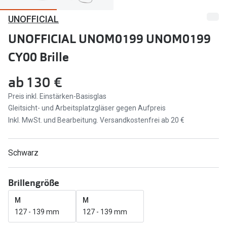
UNOFFICIAL
Marken
Sonnenbri
Ray-Ban
UNOFFICIAL UNOM0199 UNOM0199
Marken
CY00 Brille
DbyD
Ray-Ban
Prada
Prada
ab
130 €
Seen
Ralph Lau
Preis inkl. Einstärken-Basisglas
Gleitsicht- und Arbeitsplatzgläser gegen Aufpreis
Miu Miu
Unofficial
Inkl. MwSt. und Bearbeitung. Versandkostenfrei ab 20 €
alle Marken
Oakley
Schwarz
Miu Miu
Ratgeber
Gleitsicht Ratgeber
alle Mark
Brillengröße
Brillenpass richtig lesen
M
M
Trends
127 - 139 mm
127 - 139 mm
Alle Brillen Ratgeber
Ray-Ban 