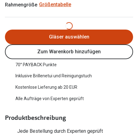
Rahmengröße
Größentabelle
Oakley Me
Angebote
Brillen 2 für 1
Sonnenbri
20% auf selbsttönende Gläser
Randlose 
Gläser auswählen
Back to School: 50% auf die zweite Kinderbrille
Fahrradbri
Zum Warenkorb hinzufügen
Farbe des
Trends
70° PAYBACK Punkte
Zubehör
Nuance Audio Brille
Inklusive Brillenetui und Reinigungstuch
Brillenbüg
Ray-Ban Meta
Kostenlose Lieferung ab 20 EUR
Brillenetui
Oakley Meta
Alle Aufträge von Experten geprüft
Brillenket
Brillentrends 2026
Produktbeschreibung
Ratgeber
Gläser
UV-Schutz
Jede Bestellung durch Experten geprüft
Glaspakete