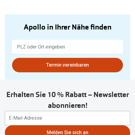
Apollo in Ihrer Nähe finden
Keine
Ergebnisse
gefunden.
Bitte
Termin vereinbaren
nutzen
Sie
untenstehenden
Erhalten Sie 10 % Rabatt – Newsletter
Button
um
abonnieren!
Ihren
aktuellen
Standort
zu
Melden Sie sich an