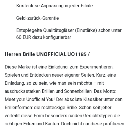
Polarisier
Kostenlose Anpassung in jeder Filiale
Glasveredelungen
Sonnenbri
Geld-zurück-Garantie
Brillenglas Typen
Alle Sonne
Transitions Gläser
Entspiegelte Qualitätsgläser (Einstärke) schon unter
60 EUR dazu konfigurierbar
Angebote
Blaulichtfilter
Brillen 2 f
Stellest®-Brillengläser
Herren Brille UNOFFICIAL UO1185 /
Diese Marke ist eine Einladung: zum Experimentieren,
Zubehör
Spielen und Entdecken neuer eigener Seiten. Kurz: eine
Brillenbügel
Einladung, so zu sein, wie man sein möchte – mit
Brillenetuis
ausdrucksstarken Brillen und Sonnenbrillen. Das Motto:
Meet your Unofficial You! Der absolute Klassiker unter den
Brillenkettchen
Brillenformen: die rechteckige Brille. Schon seit jeher
verleiht diese Form besonders runden Gesichtstypen die
richtigen Ecken und Kanten. Doch nicht nur diese profitieren