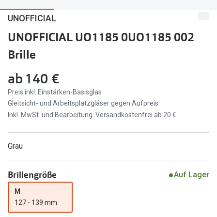
UNOFFICIAL
Marken
Sonnenbri
Ray-Ban
UNOFFICIAL UO1185 0UO1185 002
Marken
Brille
DbyD
Ray-Ban
Prada
Prada
ab
140 €
Seen
Ralph Lau
Preis inkl. Einstärken-Basisglas
Gleitsicht- und Arbeitsplatzgläser gegen Aufpreis
Miu Miu
Unofficial
Inkl. MwSt. und Bearbeitung. Versandkostenfrei ab 20 €
alle Marken
Oakley
Grau
Miu Miu
Ratgeber
Gleitsicht Ratgeber
alle Mark
Brillengröße
Auf Lager
Brillenpass richtig lesen
M
Trends
127 - 139 mm
Alle Brillen Ratgeber
Ray-Ban 