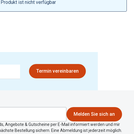
Brillen 2 für 1
Produkt ist nicht verfügbar
Alle Marken
Zubehör
Brillenbügel
Brillenetuis
Brillenkettchen
Termin vereinbaren
Melden Sie sich an
ds, Angebote & Gutscheine per E-Mail informiert werden und mir
ächste Bestellung sichern. Eine Abmeldung ist jederzeit möglich.