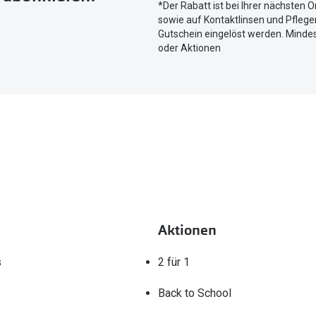
*Der Rabatt ist bei Ihrer nächsten O
aktuellen
sowie auf Kontaktlinsen und Pflegem
Standort
Gutschein eingelöst werden. Mindes
zu
oder Aktionen
teilen.
Aktionen
s
2 für 1
Back to School