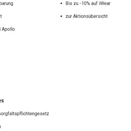
barung
Bis zu -10% auf iWear
t
zur Aktionsübersicht
 Apollo
es
sorgfaltspflichtengesetz
n