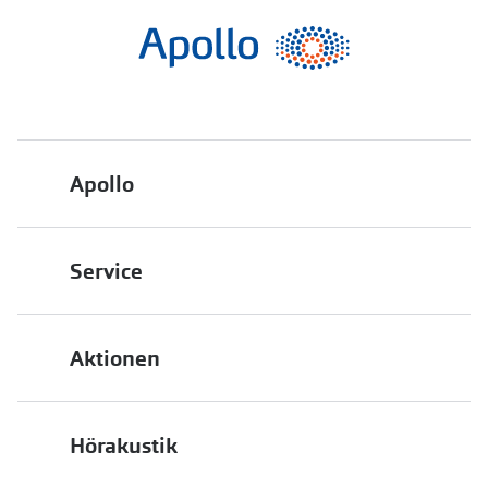
Apollo
Über uns
Service
Engagement
Bestellstatus
Energiepolitik
Aktionen
FAQ
Presse
2 für 1
Terminvereinbarung
Job & Karriere
Hörakustik
Back to School
Filialübersicht
Auszeichnungen