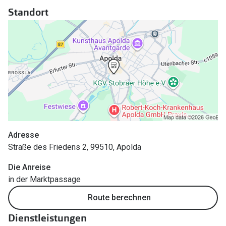
Polarisier
Standort
Glasveredelungen
Sonnenbri
Brillenglas Typen
Alle Sonne
Transitions Gläser
Angebote
Blaulichtfilter
Brillen 2 f
Stellest®-Brillengläser
Zubehör
Brillenbügel
Adresse
Straße des Friedens 2, 99510, Apolda
Brillenetuis
Die Anreise
Brillenkettchen
in der Marktpassage
Route berechnen
Dienstleistungen