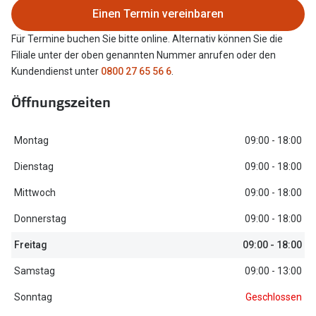
Einen Termin vereinbaren
Oakley Me
Angebote
Für Termine buchen Sie bitte online. Alternativ können Sie die
Brillen 2 für 1
Sonnenbri
Filiale unter der oben genannten Nummer anrufen oder den
20% auf selbsttönende Gläser
Randlose 
Kundendienst unter
0800 27 65 56 6
.
Back to School: 50% auf die zweite Kinderbrille
Fahrradbri
Öffnungszeiten
Farbe des
Trends
Montag
09:00 - 18:00
Zubehör
Nuance Audio Brille
Dienstag
09:00 - 18:00
Brillenbüg
Ray-Ban Meta
Mittwoch
09:00 - 18:00
Brillenetui
Donnerstag
09:00 - 18:00
Oakley Meta
Brillenket
Freitag
09:00 - 18:00
Brillentrends 2026
Samstag
09:00 - 13:00
Ratgeber
Gläser
UV-Schutz
Sonntag
Geschlossen
Glaspakete