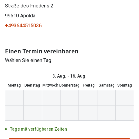
Straße des Friedens 2
Marken
Sonnenbri
99510 Apolda
Ray-Ban
Marken
+493644515036
DbyD
Ray-Ban
Prada
Prada
Einen Termin vereinbaren
Seen
Ralph Lau
Wählen Sie einen Tag
Miu Miu
Unofficial
3. Aug. - 16. Aug.
alle Marken
Oakley
Montag
Dienstag
Mittwoch
Donnerstag
Freitag
Samstag
Sonntag
Miu Miu
Ratgeber
Gleitsicht Ratgeber
alle Mark
Brillenpass richtig lesen
Trends
Tage mit verfügbaren Zeiten
Alle Brillen Ratgeber
Ray-Ban 