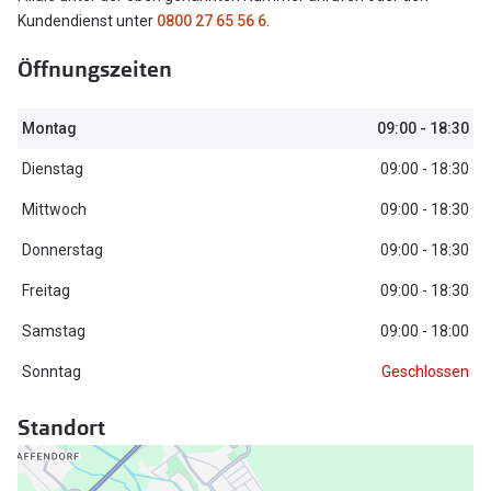
Kundendienst unter
0800 27 65 56 6
.
Oakley Me
Angebote
Öffnungszeiten
Brillen 2 für 1
Sonnenbri
20% auf selbsttönende Gläser
Randlose 
Montag
09:00 - 18:30
Back to School: 50% auf die zweite Kinderbrille
Fahrradbri
Dienstag
09:00 - 18:30
Farbe des
Trends
Mittwoch
09:00 - 18:30
Zubehör
Donnerstag
09:00 - 18:30
Nuance Audio Brille
Brillenbüg
Freitag
09:00 - 18:30
Ray-Ban Meta
Brillenetui
Samstag
09:00 - 18:00
Oakley Meta
Sonntag
Geschlossen
Brillenket
Brillentrends 2026
Standort
Ratgeber
Gläser
UV-Schutz
Glaspakete