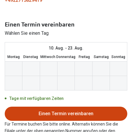
+4922715829419
Marken
Sonnenbri
Ray-Ban
Marken
Einen Termin vereinbaren
DbyD
Ray-Ban
Wählen Sie einen Tag
Prada
Prada
10. Aug. - 23. Aug.
Seen
Ralph Lau
Montag
Dienstag
Mittwoch
Donnerstag
Freitag
Samstag
Sonntag
Miu Miu
Unofficial
alle Marken
Oakley
Miu Miu
Ratgeber
Tage mit verfügbaren Zeiten
Gleitsicht Ratgeber
alle Mark
Einen Termin vereinbaren
Brillenpass richtig lesen
Trends
Für Termine buchen Sie bitte online. Alternativ können Sie die
Alle Brillen Ratgeber
Ray-Ban 
Filiale unter der oben genannten Nummer anrufen oder den