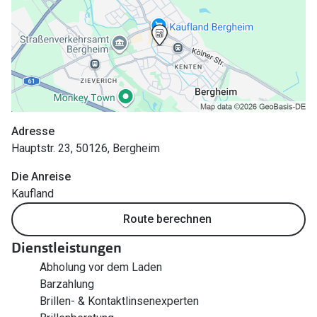
Polarisier
Glasveredelungen
Sonnenbri
Brillenglas Typen
Alle Sonne
Transitions Gläser
Angebote
Blaulichtfilter
Brillen 2 f
Stellest®-Brillengläser
Adresse
Hauptstr. 23, 50126, Bergheim
Zubehör
Die Anreise
Brillenbügel
Kaufland
Brillenetuis
Route berechnen
Brillenkettchen
Dienstleistungen
Abholung vor dem Laden
Barzahlung
Brillen- & Kontaktlinsenexperten