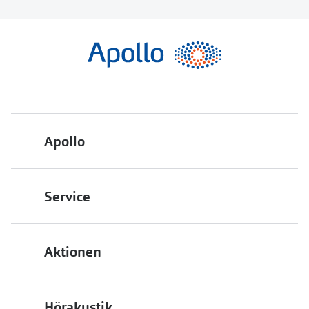
Apollo
Über uns
Service
Engagement
Bestellstatus
Energiepolitik
Aktionen
FAQ
Presse
2 für 1
Terminvereinbarung
Job & Karriere
Hörakustik