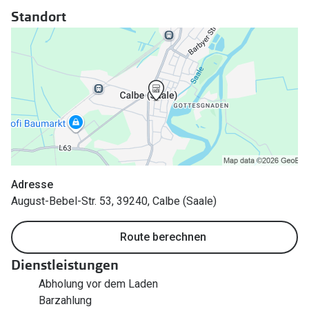
Polarisier
Standort
Glasveredelungen
Sonnenbri
Brillenglas Typen
Alle Sonne
Transitions Gläser
Angebote
Blaulichtfilter
Brillen 2 f
Stellest®-Brillengläser
Zubehör
Brillenbügel
Adresse
August-Bebel-Str. 53, 39240, Calbe (Saale)
Brillenetuis
Route berechnen
Brillenkettchen
Dienstleistungen
Abholung vor dem Laden
Barzahlung