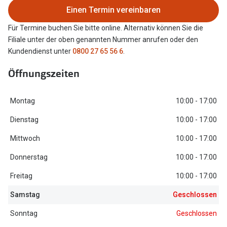
Einen Termin vereinbaren
Oakley Me
Angebote
Für Termine buchen Sie bitte online. Alternativ können Sie die
Brillen 2 für 1
Sonnenbri
Filiale unter der oben genannten Nummer anrufen oder den
20% auf selbsttönende Gläser
Randlose 
Kundendienst unter
0800 27 65 56 6
.
Back to School: 50% auf die zweite Kinderbrille
Fahrradbri
Öffnungszeiten
Farbe des
Trends
Montag
10:00 - 17:00
Zubehör
Nuance Audio Brille
Dienstag
10:00 - 17:00
Brillenbüg
Ray-Ban Meta
Mittwoch
10:00 - 17:00
Brillenetui
Donnerstag
10:00 - 17:00
Oakley Meta
Brillenket
Freitag
10:00 - 17:00
Brillentrends 2026
Samstag
Geschlossen
Ratgeber
Gläser
UV-Schutz
Sonntag
Geschlossen
Glaspakete