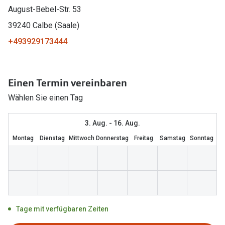
August-Bebel-Str. 53
Marken
Sonnenbri
39240 Calbe (Saale)
Ray-Ban
Marken
+493929173444
DbyD
Ray-Ban
Prada
Prada
Einen Termin vereinbaren
Seen
Ralph Lau
Wählen Sie einen Tag
Miu Miu
Unofficial
3. Aug. - 16. Aug.
alle Marken
Oakley
Montag
Dienstag
Mittwoch
Donnerstag
Freitag
Samstag
Sonntag
Miu Miu
Ratgeber
Gleitsicht Ratgeber
alle Mark
Brillenpass richtig lesen
Trends
Tage mit verfügbaren Zeiten
Alle Brillen Ratgeber
Ray-Ban 