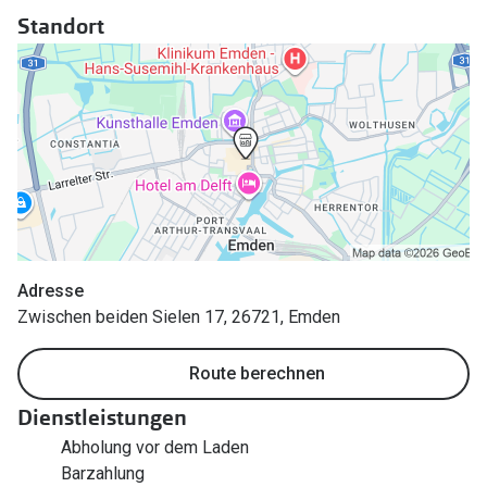
Polarisier
Standort
Glasveredelungen
Sonnenbri
Brillenglas Typen
Alle Sonne
Transitions Gläser
Angebote
Blaulichtfilter
Brillen 2 f
Stellest®-Brillengläser
Zubehör
Brillenbügel
Adresse
Zwischen beiden Sielen 17, 26721, Emden
Brillenetuis
Route berechnen
Brillenkettchen
Dienstleistungen
Abholung vor dem Laden
Barzahlung