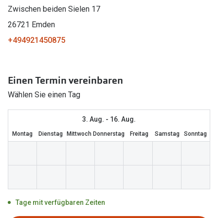
Zwischen beiden Sielen 17
Marken
Sonnenbri
26721 Emden
Ray-Ban
Marken
+494921450875
DbyD
Ray-Ban
Prada
Prada
Einen Termin vereinbaren
Seen
Ralph Lau
Wählen Sie einen Tag
Miu Miu
Unofficial
3. Aug. - 16. Aug.
alle Marken
Oakley
Montag
Dienstag
Mittwoch
Donnerstag
Freitag
Samstag
Sonntag
Miu Miu
Ratgeber
Gleitsicht Ratgeber
alle Mark
Brillenpass richtig lesen
Trends
Tage mit verfügbaren Zeiten
Alle Brillen Ratgeber
Ray-Ban 