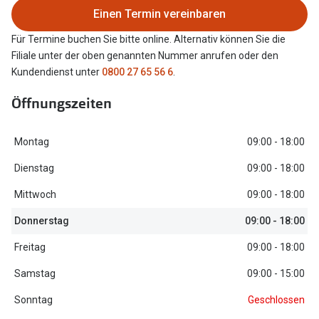
Einen Termin vereinbaren
Oakley Me
Angebote
Für Termine buchen Sie bitte online. Alternativ können Sie die
Brillen 2 für 1
Sonnenbri
Filiale unter der oben genannten Nummer anrufen oder den
20% auf selbsttönende Gläser
Randlose 
Kundendienst unter
0800 27 65 56 6
.
Back to School: 50% auf die zweite Kinderbrille
Fahrradbri
Öffnungszeiten
Farbe des
Trends
Montag
09:00 - 18:00
Zubehör
Nuance Audio Brille
Dienstag
09:00 - 18:00
Brillenbüg
Ray-Ban Meta
Mittwoch
09:00 - 18:00
Brillenetui
Donnerstag
09:00 - 18:00
Oakley Meta
Brillenket
Freitag
09:00 - 18:00
Brillentrends 2026
Samstag
09:00 - 15:00
Ratgeber
Gläser
UV-Schutz
Sonntag
Geschlossen
Glaspakete