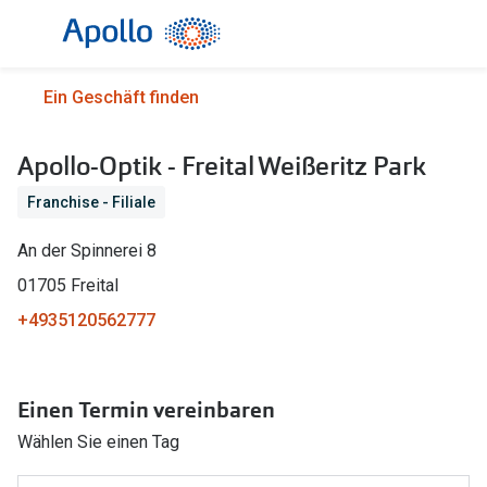
Weiter
zum
Inhalt
Alle Brillen
Kategorie
Ein Geschäft finden
Damen
Alle Sonne
Apollo-Optik - Freital Weißeritz Park
Herren
Damen
Franchise - Filiale
Kinder
Herren
An der Spinnerei 8
Gleitsicht
Kinder
01705 Freital
AI Glasses
Gleitsicht
+4935120562777
Selbsttönende Brillen
Polarisier
Lesebrillen
Mit Sehst
Einen Termin vereinbaren
Weitere Kategorien
Sportsonn
Wählen Sie einen Tag
Weitere K
Brillen Sale