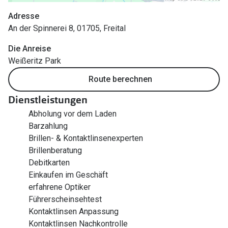
Polarisier
Glasveredelungen
Adresse
Sonnenbri
An der Spinnerei 8, 01705, Freital
Brillenglas Typen
Alle Sonne
Die Anreise
Transitions Gläser
Weißeritz Park
Angebote
Blaulichtfilter
Route berechnen
Brillen 2 f
Stellest®-Brillengläser
Dienstleistungen
Abholung vor dem Laden
Zubehör
Barzahlung
Brillenbügel
Brillen- & Kontaktlinsenexperten
Brillenberatung
Brillenetuis
Debitkarten
Einkaufen im Geschäft
Brillenkettchen
erfahrene Optiker
Führerscheinsehtest
Kontaktlinsen Anpassung
Kontaktlinsen Nachkontrolle