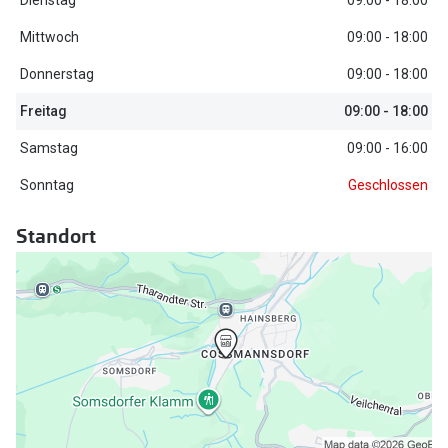
Oakley Me
Angebote
Mittwoch
09:00 - 18:00
Brillen 2 für 1
Sonnenbri
Donnerstag
09:00 - 18:00
20% auf selbsttönende Gläser
Randlose 
Freitag
09:00 - 18:00
Back to School: 50% auf die zweite Kinderbrille
Fahrradbri
Samstag
09:00 - 16:00
Farbe des
Sonntag
Geschlossen
Trends
Zubehör
Standort
Nuance Audio Brille
Brillenbüg
Ray-Ban Meta
Brillenetui
Oakley Meta
Brillenket
Brillentrends 2026
Ratgeber
Gläser
UV-Schutz
Glaspakete