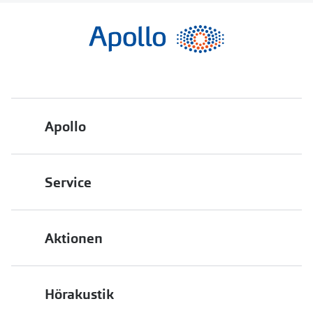
Apollo
Über uns
Service
Engagement
Bestellstatus
Energiepolitik
Aktionen
FAQ
Presse
2 für 1
Terminvereinbarung
Job & Karriere
Hörakustik
Back to School
Filialübersicht