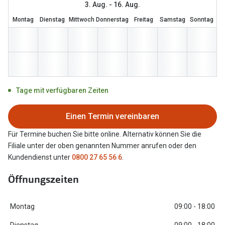
3. Aug. - 16. Aug.
Marken
Sonnenbri
Montag
Dienstag
Mittwoch
Donnerstag
Freitag
Samstag
Sonntag
Ray-Ban
Marken
DbyD
Ray-Ban
Prada
Prada
Tage mit verfügbaren Zeiten
Seen
Ralph Lau
Miu Miu
Unofficial
Einen Termin vereinbaren
Für Termine buchen Sie bitte online. Alternativ können Sie die
alle Marken
Oakley
Filiale unter der oben genannten Nummer anrufen oder den
Miu Miu
Kundendienst unter
0800 27 65 56 6
.
Ratgeber
Gleitsicht Ratgeber
alle Mark
Öffnungszeiten
Brillenpass richtig lesen
Trends
Montag
09:00 - 18:00
Alle Brillen Ratgeber
Ray-Ban 
Dienstag
09:00 - 18:00