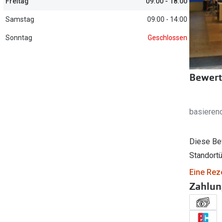
Freitag
09:00 - 18:00
Filialauskünfte
er
l 3
Brillentrends 2026
Brillenbügel
Torische Linsen
Samstag
09:00 - 14:00
Rücksendung
g lesen
Brillenetuis
Farblinsen
o
Min.-5%
Sonntag
Geschlossen
ber
Brillenkettchen
Motivlinsen
Bewert
basieren
Diese Be
Standortü
Eine Rez
Zahlun