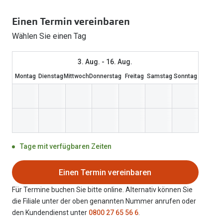
Weitere Kategorien
Sportsonnenbrillen
Hörtest
Gleitsicht Ratgeb
iWear Nimm 4 zah
Einen Termin vereinbaren
Ray-Ban Meta ausprobieren
Weitere Kategorien
Wählen Sie einen Tag
Brillen Sale
Alle Hörakustik Ratgeber
Brillenpass richti
Kontaktlinsen-Ab
Sonnenbrillen Sale
Alle Brillen Ratge
iWear Direct
3. Aug. - 16. Aug.
Montag
Dienstag
Mittwoch
Donnerstag
Freitag
Samstag
Sonntag
Tage mit verfügbaren Zeiten
Einen Termin vereinbaren
Für Termine buchen Sie bitte online. Alternativ können Sie
die Filiale unter der oben genannten Nummer anrufen oder
den Kundendienst unter
0800 27 65 56 6
.