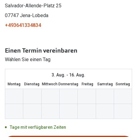
Salvador-Allende-Platz 25
Marken
Sonnenbri
07747 Jena-Lobeda
Ray-Ban
Marken
+493641334834
DbyD
Ray-Ban
Prada
Prada
Einen Termin vereinbaren
Seen
Ralph Lau
Wählen Sie einen Tag
Miu Miu
Unofficial
3. Aug. - 16. Aug.
alle Marken
Oakley
Montag
Dienstag
Mittwoch
Donnerstag
Freitag
Samstag
Sonntag
Miu Miu
Ratgeber
Gleitsicht Ratgeber
alle Mark
Brillenpass richtig lesen
Trends
Tage mit verfügbaren Zeiten
Alle Brillen Ratgeber
Ray-Ban 