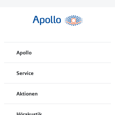
Apollo
Über uns
Service
Engagement
Bestellstatus
Energiepolitik
Aktionen
FAQ
Presse
2 für 1
Terminvereinbarung
Job & Karriere
Hörakustik