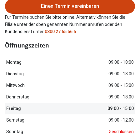
Einen Termin vereinbaren
Oakley Me
Angebote
Für Termine buchen Sie bitte online. Alternativ können Sie die
Brillen 2 für 1
Sonnenbri
Filiale unter der oben genannten Nummer anrufen oder den
20% auf selbsttönende Gläser
Randlose 
Kundendienst unter
0800 27 65 56 6
.
Back to School: 50% auf die zweite Kinderbrille
Fahrradbri
Öffnungszeiten
Farbe des
Trends
Montag
09:00 - 18:00
Zubehör
Nuance Audio Brille
Dienstag
09:00 - 18:00
Brillenbüg
Ray-Ban Meta
Mittwoch
09:00 - 15:00
Brillenetui
Donnerstag
09:00 - 18:00
Oakley Meta
Brillenket
Freitag
09:00 - 15:00
Brillentrends 2026
Samstag
09:00 - 12:00
Ratgeber
Gläser
UV-Schutz
Sonntag
Geschlossen
Glaspakete