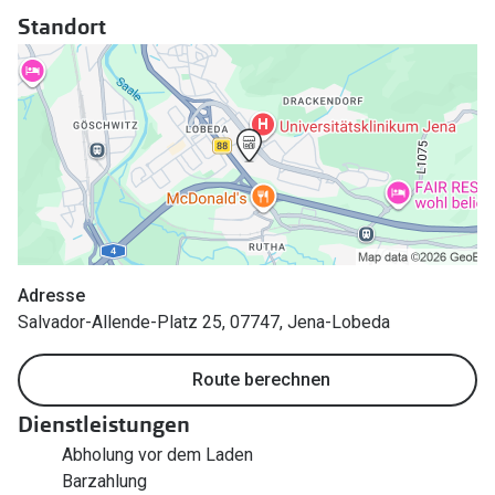
Polarisier
Standort
Glasveredelungen
Sonnenbri
Brillenglas Typen
Alle Sonne
Transitions Gläser
Angebote
Blaulichtfilter
Brillen 2 f
Stellest®-Brillengläser
Zubehör
Brillenbügel
Adresse
Salvador-Allende-Platz 25, 07747, Jena-Lobeda
Brillenetuis
Route berechnen
Brillenkettchen
Dienstleistungen
Abholung vor dem Laden
Barzahlung