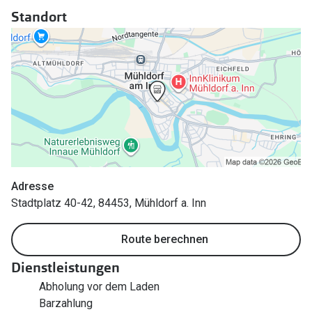
Polarisier
Standort
Glasveredelungen
Sonnenbri
Brillenglas Typen
Alle Sonne
Transitions Gläser
Angebote
Blaulichtfilter
Brillen 2 f
Stellest®-Brillengläser
Zubehör
Brillenbügel
Adresse
Stadtplatz 40-42, 84453, Mühldorf a. Inn
Brillenetuis
Route berechnen
Brillenkettchen
Dienstleistungen
Abholung vor dem Laden
Barzahlung