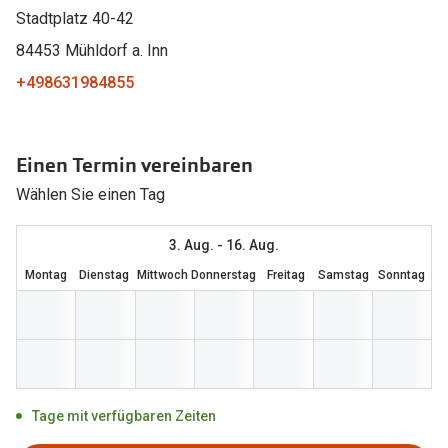
Stadtplatz 40-42
Marken
Sonnenbri
84453 Mühldorf a. Inn
Ray-Ban
Marken
+498631984855
DbyD
Ray-Ban
Prada
Prada
Einen Termin vereinbaren
Seen
Ralph Lau
Wählen Sie einen Tag
Miu Miu
Unofficial
3. Aug. - 16. Aug.
alle Marken
Oakley
Montag
Dienstag
Mittwoch
Donnerstag
Freitag
Samstag
Sonntag
Miu Miu
Ratgeber
Gleitsicht Ratgeber
alle Mark
Brillenpass richtig lesen
Trends
Tage mit verfügbaren Zeiten
Alle Brillen Ratgeber
Ray-Ban 