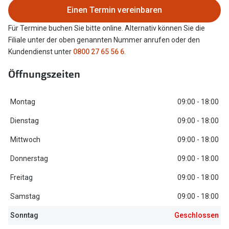
Einen Termin vereinbaren
Oakley Me
Angebote
Für Termine buchen Sie bitte online. Alternativ können Sie die
Brillen 2 für 1
Sonnenbri
Filiale unter der oben genannten Nummer anrufen oder den
20% auf selbsttönende Gläser
Randlose 
Kundendienst unter
0800 27 65 56 6
.
Back to School: 50% auf die zweite Kinderbrille
Fahrradbri
Öffnungszeiten
Farbe des
Trends
Montag
09:00 - 18:00
Zubehör
Nuance Audio Brille
Dienstag
09:00 - 18:00
Brillenbüg
Ray-Ban Meta
Mittwoch
09:00 - 18:00
Brillenetui
Donnerstag
09:00 - 18:00
Oakley Meta
Brillenket
Freitag
09:00 - 18:00
Brillentrends 2026
Samstag
09:00 - 18:00
Ratgeber
Gläser
UV-Schutz
Sonntag
Geschlossen
Glaspakete