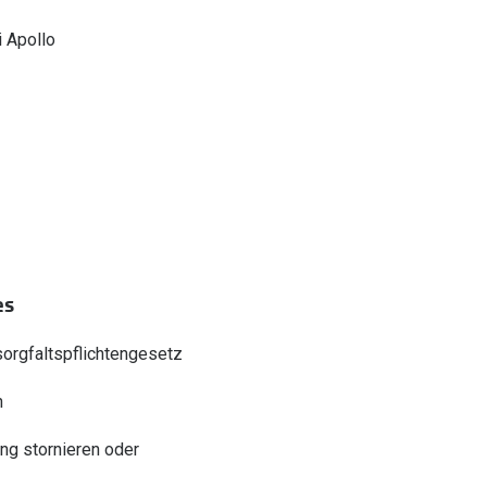
 Apollo
es
sorgfaltspflichtengesetz
n
ung stornieren oder