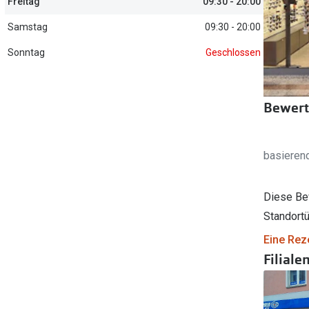
Freitag
09:30 - 20:00
Filialauskünfte
er
l 3
Brillentrends 2026
Brillenbügel
Torische Linsen
Samstag
09:30 - 20:00
Rücksendung
g lesen
Brillenetuis
Farblinsen
o
Min.-5%
Sonntag
Geschlossen
ber
Brillenkettchen
Motivlinsen
Bewert
basieren
Diese Be
Standortü
Eine Rez
Filiale