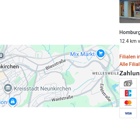
Homburg 
12.4 km v
Filialen
Alle Fili
Zahlun