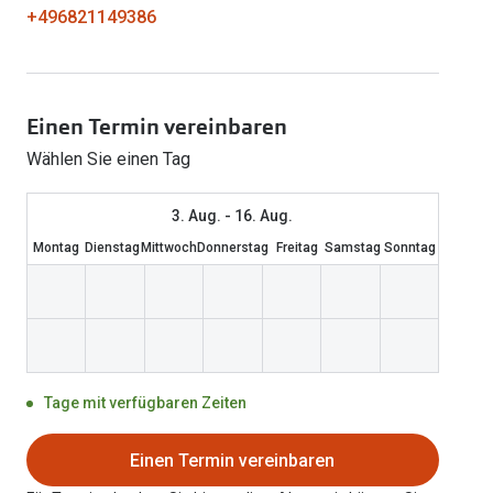
+496821149386
Weitere Kategorien
Sportsonnenbrillen
Hörtest
Gleitsicht Ratgeb
iWear Nimm 4 zah
Ray-Ban Meta ausprobieren
Weitere Kategorien
Brillen Sale
Alle Hörakustik Ratgeber
Brillenpass richti
Kontaktlinsen-Ab
Sonnenbrillen Sale
Einen Termin vereinbaren
Alle Brillen Ratge
iWear Direct
Wählen Sie einen Tag
3. Aug. - 16. Aug.
Montag
Dienstag
Mittwoch
Donnerstag
Freitag
Samstag
Sonntag
Tage mit verfügbaren Zeiten
Einen Termin vereinbaren