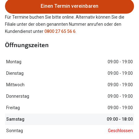
Einen Termin vereinbaren
Oakley Me
Angebote
Für Termine buchen Sie bitte online. Alternativ können Sie die
Brillen 2 für 1
Sonnenbri
Filiale unter der oben genannten Nummer anrufen oder den
20% auf selbsttönende Gläser
Randlose 
Kundendienst unter
0800 27 65 56 6
.
Back to School: 50% auf die zweite Kinderbrille
Fahrradbri
Öffnungszeiten
Farbe des
Trends
Montag
09:00 - 19:00
Zubehör
Nuance Audio Brille
Dienstag
09:00 - 19:00
Brillenbüg
Ray-Ban Meta
Mittwoch
09:00 - 19:00
Brillenetui
Donnerstag
09:00 - 19:00
Oakley Meta
Brillenket
Freitag
09:00 - 19:00
Brillentrends 2026
Samstag
09:00 - 18:00
Ratgeber
Gläser
UV-Schutz
Sonntag
Geschlossen
Glaspakete