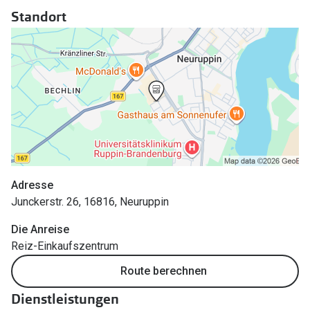
Polarisier
Standort
Glasveredelungen
Sonnenbri
Brillenglas Typen
Alle Sonne
Transitions Gläser
Angebote
Blaulichtfilter
Brillen 2 f
Stellest®-Brillengläser
Zubehör
Brillenbügel
Adresse
Junckerstr. 26, 16816, Neuruppin
Brillenetuis
Die Anreise
Brillenkettchen
Reiz-Einkaufszentrum
Route berechnen
Dienstleistungen