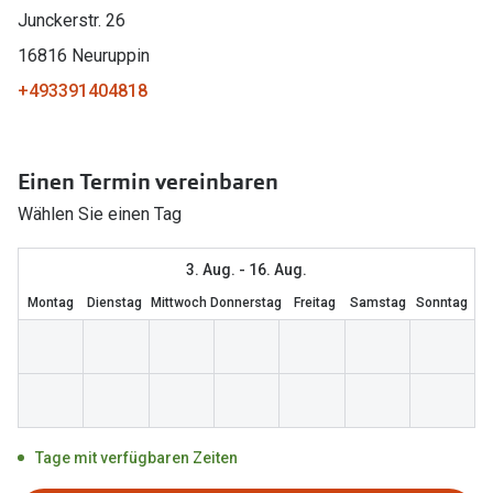
Junckerstr. 26
Marken
Sonnenbri
16816 Neuruppin
Ray-Ban
Marken
+493391404818
DbyD
Ray-Ban
Prada
Prada
Einen Termin vereinbaren
Seen
Ralph Lau
Wählen Sie einen Tag
Miu Miu
Unofficial
3. Aug. - 16. Aug.
alle Marken
Oakley
Montag
Dienstag
Mittwoch
Donnerstag
Freitag
Samstag
Sonntag
Miu Miu
Ratgeber
Gleitsicht Ratgeber
alle Mark
Brillenpass richtig lesen
Trends
Tage mit verfügbaren Zeiten
Alle Brillen Ratgeber
Ray-Ban 