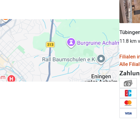
Tübingen
11.8 km v
Filialen 
Alle Fili
Zahlun