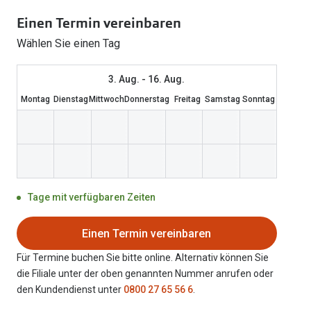
Weitere Kategorien
Sportsonnenbrillen
Einen Termin vereinbaren
Hörtest
Gleitsicht Ratgeb
iWear Nimm 4 zah
Ray-Ban Meta ausprobieren
Weitere Kategorien
Wählen Sie einen Tag
Brillen Sale
Alle Hörakustik Ratgeber
Brillenpass richti
Kontaktlinsen-Ab
Sonnenbrillen Sale
Alle Brillen Ratge
iWear Direct
3. Aug. - 16. Aug.
Montag
Dienstag
Mittwoch
Donnerstag
Freitag
Samstag
Sonntag
Tage mit verfügbaren Zeiten
Einen Termin vereinbaren
Für Termine buchen Sie bitte online. Alternativ können Sie
die Filiale unter der oben genannten Nummer anrufen oder
den Kundendienst unter
0800 27 65 56 6
.