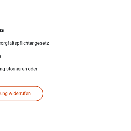
es
sorgfaltspflichtengesetz
n
ung stornieren oder
lung widerrufen