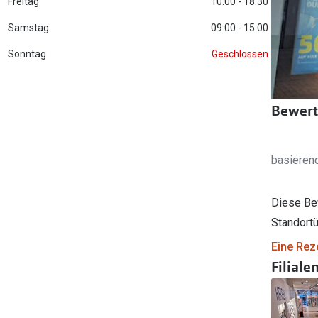
Freitag
10:00 - 18:30
Filialauskünfte
er
l 3
Brillentrends 2026
Brillenbügel
Torische Linsen
Samstag
09:00 - 15:00
Rücksendung
g lesen
Brillenetuis
Farblinsen
o
Min.-5%
Sonntag
Geschlossen
ber
Brillenkettchen
Motivlinsen
Bewert
basieren
Diese Be
Standortü
Eine Rez
Filiale