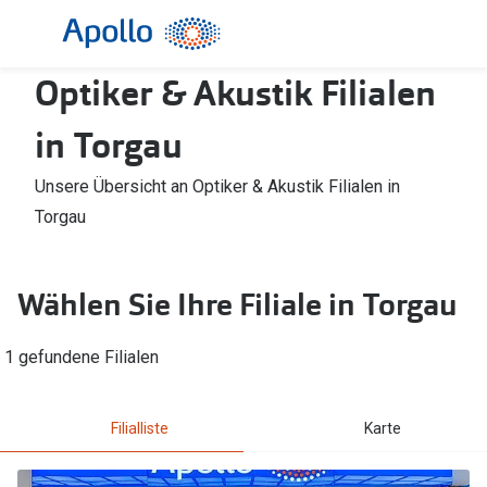
Weiter
zum
Inhalt
Optiker & Akustik Filialen
Alle Brillen
Kategorie
Damen
Alle Sonne
in Torgau
Herren
Damen
Unsere Übersicht an Optiker & Akustik Filialen in
Kinder
Herren
Torgau
Gleitsicht
Kinder
Wählen Sie Ihre Filiale in Torgau
AI Glasses
Gleitsicht
Selbsttönende Brillen
Polarisier
1 gefundene Filialen
Lesebrillen
Mit Sehst
Filialliste
Karte
Weitere Kategorien
Sportsonn
Weitere K
Brillen Sale