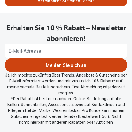
Vereinbaren Sie einen Termin
09:00 - 19:00
Oakley Me
Angebote
Brillen 2 für 1
Sonnenbri
09:00 - 19:00
Erhalten Sie 10 % Rabatt – Newsletter
20% auf selbsttönende Gläser
Randlose 
09:00 - 19:00
abonnieren!
Back to School: 50% auf die zweite Kinderbrille
Fahrradbri
09:00 - 19:00
Farbe des
Trends
09:00 - 18:00
Melden Sie sich an
Zubehör
Nuance Audio Brille
Geschlossen
Ja, ich möchte zukünftig über Trends, Angebote & Gutscheine per
Brillenbüg
Ray-Ban Meta
E-Mail informiert werden und mir zusätzlich 10% Rabatt* auf
meine nächste Bestellung sichern. Eine Abmeldung ist jederzeit
Brillenetui
Oakley Meta
möglich.
*Der Rabatt ist bei Ihrer nächsten Online-Bestellung auf alle
Brillenket
Brillentrends 2026
Brillen, Sonnenbrillen, Accessoires, sowie auf Kontaktlinsen und
Pflegemittel der Marke iWear einlösbar. Pro Kunde kann nur ein
Ratgeber
Gutschein eingelöst werden. Mindestbestellwert: 50 €. Nicht
Gläser
kombinierbar mit anderen Rabatten oder Aktionen
UV-Schutz
Glaspakete