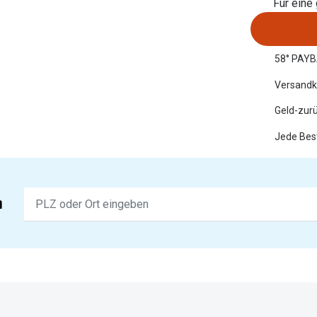
Für eine
58° PAYB
Versandk
Geld-zur
Jede Best
Keine
n
Ergebnisse
gefunden.
Bitte
nutzen
Sie
untenstehenden
Button