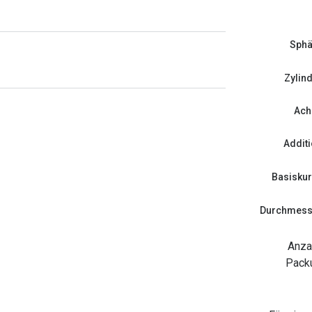
Sphä
Zylin
Ach
Addit
Basisku
Durchmess
Anza
Pack