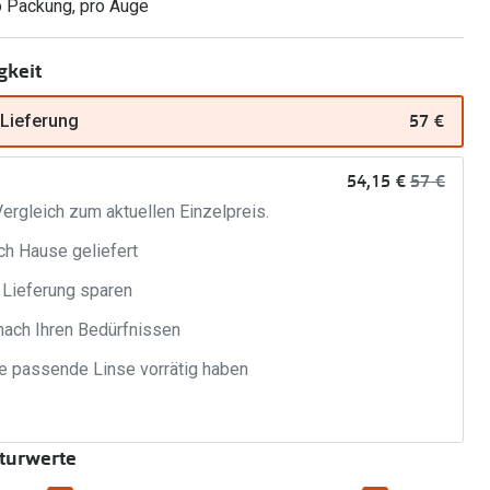
o Packung, pro Auge
Brillenbügel
gkeit
Brillenetuis
57 €
 Lieferung
Brillenkettchen
jetzt:
Vorher:
54,15 €
57 €
ergleich zum aktuellen Einzelpreis.
ch Hause geliefert
 Lieferung sparen
nach Ihren Bedürfnissen
 passende Linse vorrätig haben
kturwerte