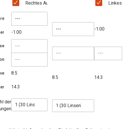
Rechtes Auge
Linkes Au
---
re
---
-1.00
-1.00
der
se
ion
8.5
rve
8.5
14.3
14.3
er
hl der
ungen