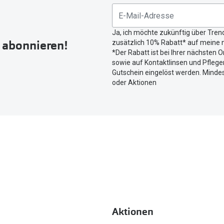
um
Ihren
Ja, ich möchte zukünftig über Tren
aktuellen
r abonnieren!
zusätzlich 10% Rabatt* auf meine n
Standort
*Der Rabatt ist bei Ihrer nächsten O
zu
sowie auf Kontaktlinsen und Pflegem
teilen.
Gutschein eingelöst werden. Mindes
oder Aktionen
Aktionen