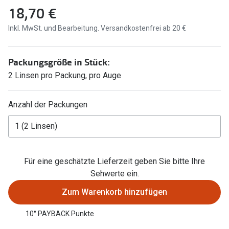
18,70 €
Marken
Sonnenbri
Inkl. MwSt. und Bearbeitung. Versandkostenfrei ab 20 €
Ray-Ban
Marken
DbyD
Ray-Ban
Packungsgröße in Stück:
2 Linsen pro Packung, pro Auge
Prada
Prada
Seen
Ralph Lau
Anzahl der Packungen
Miu Miu
Unofficial
alle Marken
Oakley
Miu Miu
Für eine geschätzte Lieferzeit geben Sie bitte Ihre
Ratgeber
Sehwerte ein.
Gleitsicht Ratgeber
alle Mark
Zum Warenkorb hinzufügen
Brillenpass richtig lesen
Trends
10° PAYBACK Punkte
Alle Brillen Ratgeber
Ray-Ban 