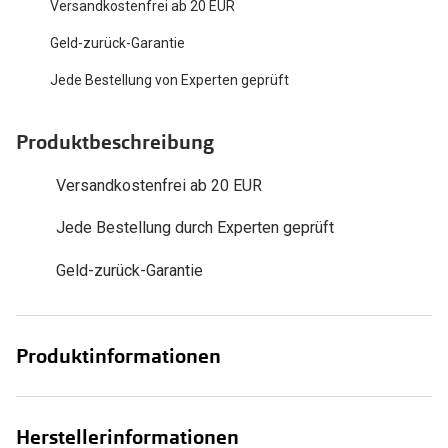
Versandkostenfrei ab 20 EUR
Oakley Me
Angebote
Geld-zurück-Garantie
Brillen 2 für 1
Sonnenbri
Jede Bestellung von Experten geprüft
20% auf selbsttönende Gläser
Randlose 
Produktbeschreibung
Back to School: 50% auf die zweite Kinderbrille
Fahrradbri
Farbe des
Versandkostenfrei ab 20 EUR
Trends
Jede Bestellung durch Experten geprüft
Zubehör
Nuance Audio Brille
Brillenbüg
Geld-zurück-Garantie
Ray-Ban Meta
Brillenetui
Oakley Meta
Brillenket
Produktinformationen
Brillentrends 2026
Ratgeber
Gläser
UV-Schutz
Glaspakete
Herstellerinformationen