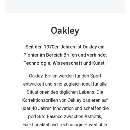
Marken
Sonnenbri
Ray-Ban
Marken
Oakley
DbyD
Ray-Ban
Prada
Prada
Seit den 1970er-Jahren ist Oakley ein
Seen
Ralph Lau
Pionier im Bereich Brillen und verbindet
Technologie, Wissenschaft und Kunst.
Miu Miu
Unofficial
Oakley-Brillen werden für den Sport
alle Marken
Oakley
entwickelt und sind zugleich ideal für alle
Miu Miu
Ratgeber
Situationen des täglichen Lebens. Die
Korrektionsbrillen von Oakley basieren auf
Gleitsicht Ratgeber
alle Mark
über 40 Jahren Innovation und schaffen die
Brillenpass richtig lesen
Trends
perfekte Balance zwischen Ästhetik,
Alle Brillen Ratgeber
Ray-Ban 
Funktionalität und Technologie – weit über