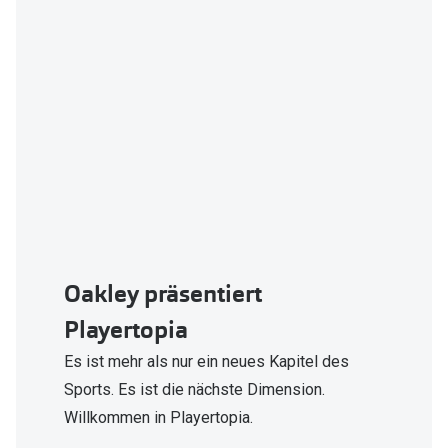
Polarisier
Glasveredelungen
Sonnenbri
Brillenglas Typen
Alle Sonne
Transitions Gläser
Angebote
Blaulichtfilter
Brillen 2 f
Stellest®-Brillengläser
Zubehör
Brillenbügel
Oakley präsentiert
Brillenetuis
Playertopia
Brillenkettchen
Es ist mehr als nur ein neues Kapitel des
Sports. Es ist die nächste Dimension.
Willkommen in Playertopia.