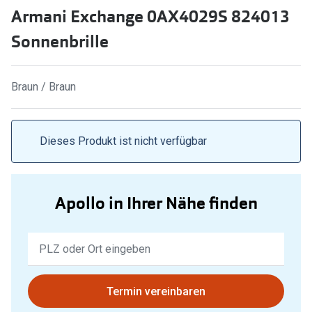
Armani Exchange 0AX4029S 824013
Marken
Sonnenbri
Sonnenbrille
Ray-Ban
Marken
DbyD
Ray-Ban
Braun / Braun
Prada
Prada
Seen
Ralph Lau
Dieses Produkt ist nicht verfügbar
Miu Miu
Unofficial
alle Marken
Oakley
Apollo in Ihrer Nähe finden
Miu Miu
Ratgeber
Keine
Gleitsicht Ratgeber
alle Mark
Ergebnisse
Brillenpass richtig lesen
gefunden.
Trends
Bitte
Termin vereinbaren
Alle Brillen Ratgeber
Ray-Ban 
nutzen