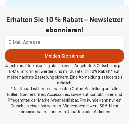
Sie
Oakley Me
Angebote
untenstehenden
Brillen 2 für 1
Sonnenbri
Erhalten Sie 10 % Rabatt – Newsletter
Button
um
abonnieren!
20% auf selbsttönende Gläser
Randlose 
Ihren
aktuellen
Back to School: 50% auf die zweite Kinderbrille
Fahrradbri
Standort
Farbe des
zu
Trends
Melden Sie sich an
teilen.
Zubehör
Ja, ich möchte zukünftig über Trends, Angebote & Gutscheine per
Nuance Audio Brille
E-Mail informiert werden und mir zusätzlich 10% Rabatt* auf
Brillenbüg
meine nächste Bestellung sichern. Eine Abmeldung ist jederzeit
Ray-Ban Meta
möglich.
Brillenetui
*Der Rabatt ist bei Ihrer nächsten Online-Bestellung auf alle
Oakley Meta
Brillen, Sonnenbrillen, Accessoires, sowie auf Kontaktlinsen und
Brillenket
Pflegemittel der Marke iWear einlösbar. Pro Kunde kann nur ein
Brillentrends 2026
Gutschein eingelöst werden. Mindestbestellwert: 50 €. Nicht
Ratgeber
kombinierbar mit anderen Rabatten oder Aktionen
Gläser
UV-Schutz
Glaspakete