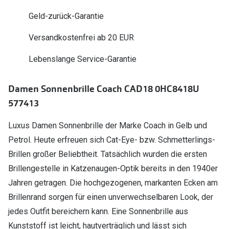
Polarisier
Glasveredelungen
Geld-zurück-Garantie
Sonnenbri
Brillenglas Typen
Versandkostenfrei ab 20 EUR
Alle Sonne
Transitions Gläser
Lebenslange Service-Garantie
Angebote
Blaulichtfilter
Damen Sonnenbrille Coach CAD18 0HC8418U
Brillen 2 f
Stellest®-Brillengläser
577413
Zubehör
Luxus Damen Sonnenbrille der Marke Coach in Gelb und
Brillenbügel
Petrol. Heute erfreuen sich Cat-Eye- bzw. Schmetterlings-
Brillen großer Beliebtheit. Tatsächlich wurden die ersten
Brillenetuis
Brillengestelle in Katzenaugen-Optik bereits in den 1940er
Brillenkettchen
Jahren getragen. Die hochgezogenen, markanten Ecken am
Brillenrand sorgen für einen unverwechselbaren Look, der
jedes Outfit bereichern kann. Eine Sonnenbrille aus
Kunststoff ist leicht, hautverträglich und lässt sich