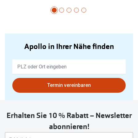
Apollo in Ihrer Nähe finden
Keine
Ergebnisse
gefunden.
Bitte
Termin vereinbaren
nutzen
Sie
untenstehenden
Erhalten Sie 10 % Rabatt – Newsletter
Button
um
abonnieren!
Ihren
aktuellen