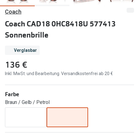
Coach
Marken
Sonnenbri
Ray-Ban
Coach CAD18 0HC8418U 577413
Marken
Sonnenbrille
DbyD
Ray-Ban
Prada
Prada
Verglasbar
Seen
Ralph Lau
136 €
Miu Miu
Unofficial
Inkl. MwSt. und Bearbeitung. Versandkostenfrei ab 20 €
alle Marken
Oakley
Farbe
Miu Miu
Ratgeber
Braun / Gelb / Petrol
Gleitsicht Ratgeber
alle Mark
Brillenpass richtig lesen
Trends
Alle Brillen Ratgeber
Ray-Ban 