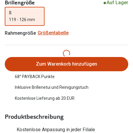
Brillengröße
Auf Lager
Oakley Me
Angebote
S
Brillen 2 für 1
Sonnenbri
119 - 126 mm
20% auf selbsttönende Gläser
Randlose 
Rahmengröße
Größentabelle
Back to School: 50% auf die zweite Kinderbrille
Fahrradbri
Farbe des
Trends
Zum Warenkorb hinzufügen
Zubehör
Nuance Audio Brille
68° PAYBACK Punkte
Brillenbüg
Ray-Ban Meta
Inklusive Brillenetui und Reinigungstuch
Brillenetui
Oakley Meta
Kostenlose Lieferung ab 20 EUR
Brillenket
Brillentrends 2026
Ratgeber
Produktbeschreibung
Gläser
UV-Schutz
Glaspakete
Kostenlose Anpassung in jeder Filiale