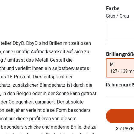
Ray-Ban Meta
Gleitsichtlinsen
Zahlung & Gutscheinkarten
Farbe
Zubehör
obetragen
Oakley Meta
Sphärische Linsen
Grün / Grau
Filialauskünfte
er
l 3
Brillentrends 2026
Brillenbügel
Torische Linsen
Rücksendung
g lesen
Brillenetuis
Farblinsen
o
Min.-5%
eller DbyD. DbyD sind Brillen mit zeitlosen
ber
Brillenkettchen
Motivlinsen
, ohne unnötig Aufmerksamkeit auf sich zu
Brillengröß
g / umfasst das Metall-Gestell die
M
cht und verleiht Ihnen ein selbstbewusstes
127 - 139 
 bis 18 Prozent. Dies entspricht der
Rahmengrö
chutz, zusätzlicher Blendschutz ist durch die
, in den Bergen oder in der Sonne kann getrost
der Gelegenheit garantiert. Der absolute
hon seit jeher verleiht diese Form besonders
icht nur diese profitieren von diesem
 besonders schicke und moderne Brille, die zu
35° PAYB