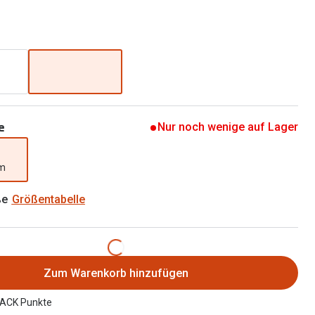
Brillen 2 für 1
Alle Marken
Zubehör
Brillenbügel
Brillenetuis
Brillenkettchen
e
Nur noch wenige auf Lager
mm
ße
Größentabelle
Zum Warenkorb hinzufügen
ACK Punkte