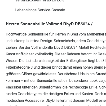
Versandkostenfrei ab 20 EUR
Oakley Meta entdecken
Wann brauche ich ein Hörgerät?
Lesebrillen
Mit Sehstärke
Online Brillenberater
alle Marken
Ratgeber
Hörgeräte-Arten
Kontaktlinsen-Pr
Lebenslange Service-Garantie
Weitere Kategorien
Sportsonnenbrillen
Hörtest
Gleitsicht Ratgeb
iWear Nimm 4 zah
Ray-Ban Meta ausprobieren
Weitere Kategorien
Herren Sonnenbrille Vollrand DbyD DB5034 /
Brillen Sale
Alle Hörakustik Ratgeber
Brillenpass richti
Kontaktlinsen-Ab
Hochwertige Sonnenbrille für Herren in Grau vom Markenherst
Sonnenbrillen Sale
Alle Brillen Ratge
iWear Direct
und unkompliziertes Design. Schmeicheln jedem Gesichtstyp
ziehen. Bei der Vollrandbrille DbyD DB5034 Metall Rechtecki
Kunststoffgläser vollständig. Dieser Rahmen betont Ihr Gesi
Wesen. Die Lichtdurchlässigkeit der Brillengläser liegt bei 8
Filterkategorie 3 und dieser bringt damit einen hohen Blends
größeren Gläser gewährleistet. Der nächste Urlaub am Strand
kommen – mit der Sonnenbrille ist ein besonderer Look zu je
Klassiker unter den Brillenformen: die rechteckige Brille. Sc
runden Gesichtstypen die richtigen Ecken und Kanten. Doch n
modischen Accessoire. DbyD liefert mit diesem Modell eine