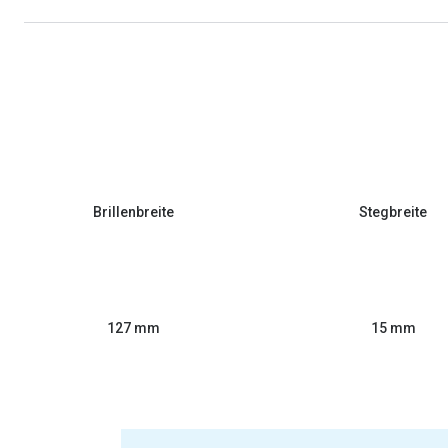
Brillenbreite
Stegbreite
127 mm
15 mm