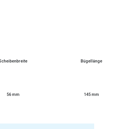
Scheibenbreite
Bügellänge
56 mm
145 mm