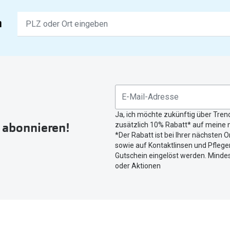
Keine
n
Ergebnisse
gefunden.
Bitte
nutzen
Sie
untenstehenden
Button
Ja, ich möchte zukünftig über Tren
um
r abonnieren!
zusätzlich 10% Rabatt* auf meine n
Ihren
*Der Rabatt ist bei Ihrer nächsten O
aktuellen
sowie auf Kontaktlinsen und Pflegem
Standort
Gutschein eingelöst werden. Mindes
zu
oder Aktionen
teilen.