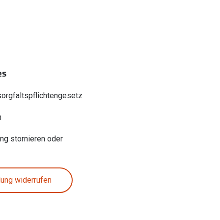
es
sorgfaltspflichtengesetz
n
ung stornieren oder
lung widerrufen