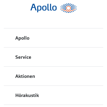
Polarisier
Glasveredelungen
Sonnenbri
Brillenglas Typen
Alle Sonne
Transitions Gläser
Angebote
Blaulichtfilter
Apollo
Brillen 2 f
Stellest®-Brillengläser
Über uns
Zubehör
Service
Engagement
Brillenbügel
Bestellstatus
Energiepolitik
Brillenetuis
Aktionen
FAQ
Brillenkettchen
Presse
2 für 1
Terminvereinbarung
Job & Karriere
Hörakustik
Back to School
Filialübersicht
Auszeichnungen