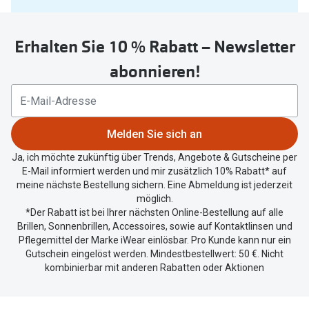
Sie
Oakley Me
Angebote
untenstehenden
Brillen 2 für 1
Sonnenbri
Erhalten Sie 10 % Rabatt – Newsletter
Button
um
abonnieren!
20% auf selbsttönende Gläser
Randlose 
Ihren
aktuellen
Back to School: 50% auf die zweite Kinderbrille
Fahrradbri
Standort
Farbe des
zu
Trends
Melden Sie sich an
teilen.
Zubehör
Ja, ich möchte zukünftig über Trends, Angebote & Gutscheine per
Nuance Audio Brille
E-Mail informiert werden und mir zusätzlich 10% Rabatt* auf
Brillenbüg
meine nächste Bestellung sichern. Eine Abmeldung ist jederzeit
Ray-Ban Meta
möglich.
Brillenetui
*Der Rabatt ist bei Ihrer nächsten Online-Bestellung auf alle
Oakley Meta
Brillen, Sonnenbrillen, Accessoires, sowie auf Kontaktlinsen und
Brillenket
Pflegemittel der Marke iWear einlösbar. Pro Kunde kann nur ein
Brillentrends 2026
Gutschein eingelöst werden. Mindestbestellwert: 50 €. Nicht
Ratgeber
kombinierbar mit anderen Rabatten oder Aktionen
Gläser
UV-Schutz
Glaspakete