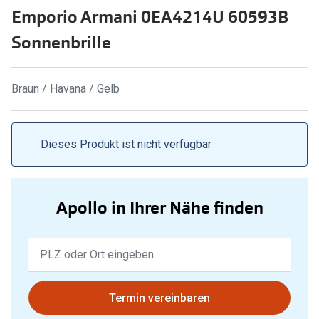
Emporio Armani 0EA4214U 60593B
Marken
Sonnenbri
Sonnenbrille
Ray-Ban
Marken
DbyD
Ray-Ban
Braun / Havana / Gelb
Prada
Prada
Seen
Ralph Lau
Dieses Produkt ist nicht verfügbar
Miu Miu
Unofficial
alle Marken
Oakley
Apollo in Ihrer Nähe finden
Miu Miu
Ratgeber
Keine
Gleitsicht Ratgeber
alle Mark
Ergebnisse
Brillenpass richtig lesen
gefunden.
Trends
Bitte
Termin vereinbaren
Alle Brillen Ratgeber
Ray-Ban 
nutzen