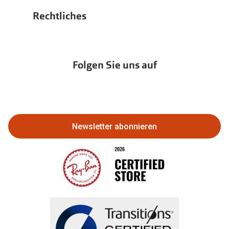
Hörgeräte
Bis zu -10% auf iWear
PAYBACK bei Apollo
Rechtliches
Affiliate werden
Hörtest
zur Aktionsübersicht
Newsletter
Franchisepartner werden
Lieferkettensorgfaltspflichtengesetz
Immobilien anbieten
Folgen Sie uns auf
Abo kündigen
Eine Bestellung stornieren oder
zurückgeben
Newsletter abonnieren
Bestellung widerrufen