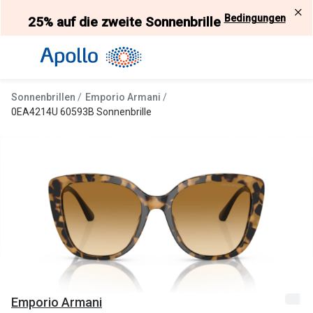
Weiter
Bedingungen
25% auf die zweite Sonnenbrille
zum
Inhalt
Alle Brillen
Kategorie
Damen
Alle Sonne
Sonnenbrillen
Emporio Armani
Herren
Damen
0EA4214U 60593B Sonnenbrille
Kinder
Herren
Gleitsicht
Kinder
AI Glasses
Gleitsicht
Selbsttönende Brillen
Polarisier
Lesebrillen
Mit Sehst
Weitere Kategorien
Sportsonn
Emporio Armani
Weitere K
Brillen Sale