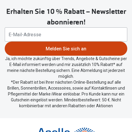
untenstehenden
Oakley Me
Angebote
Erhalten Sie 10 % Rabatt – Newsletter
Button
um
Brillen 2 für 1
Sonnenbri
abonnieren!
Ihren
20% auf selbsttönende Gläser
Randlose 
aktuellen
Standort
Back to School: 50% auf die zweite Kinderbrille
Fahrradbri
zu
Melden Sie sich an
teilen.
Farbe des
Trends
Ja, ich möchte zukünftig über Trends, Angebote & Gutscheine per
E-Mail informiert werden und mir zusätzlich 10% Rabatt* auf
Zubehör
Nuance Audio Brille
meine nächste Bestellung sichern. Eine Abmeldung ist jederzeit
Brillenbüg
möglich.
Ray-Ban Meta
*Der Rabatt ist bei Ihrer nächsten Online-Bestellung auf alle
Brillenetui
Brillen, Sonnenbrillen, Accessoires, sowie auf Kontaktlinsen und
Oakley Meta
Pflegemittel der Marke iWear einlösbar. Pro Kunde kann nur ein
Brillenket
Gutschein eingelöst werden. Mindestbestellwert: 50 €. Nicht
Brillentrends 2026
kombinierbar mit anderen Rabatten oder Aktionen
Ratgeber
Gläser
UV-Schutz
Glaspakete