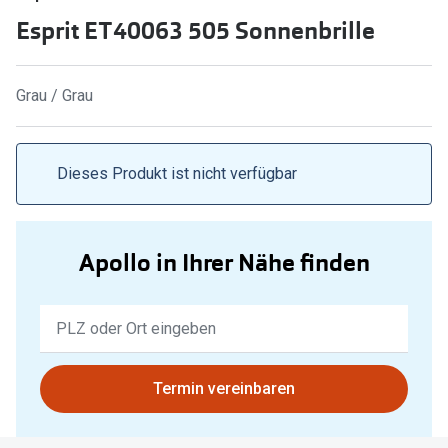
Esprit ET40063 505 Sonnenbrille
Marken
Sonnenbri
Ray-Ban
Marken
Grau / Grau
DbyD
Ray-Ban
Prada
Prada
Dieses Produkt ist nicht verfügbar
Seen
Ralph Lau
Miu Miu
Unofficial
Apollo in Ihrer Nähe finden
alle Marken
Oakley
Miu Miu
Keine
Ratgeber
Ergebnisse
Gleitsicht Ratgeber
alle Mark
gefunden.
Bitte
Brillenpass richtig lesen
Termin vereinbaren
Trends
nutzen
Alle Brillen Ratgeber
Ray-Ban 
Sie