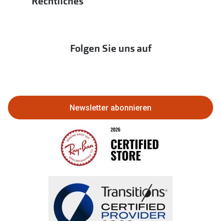
Rechtliches
Hörtest
zur Aktionsübersicht
Newsletter
Franchisepartner werden
Lieferkettensorgfaltspflichtengesetz
Immobilien anbieten
Folgen Sie uns auf
Abo kündigen
Eine Bestellung stornieren oder
zurückgeben
Newsletter abonnieren
Bestellung widerrufen