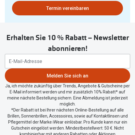
gefunden.
Oakley Me
Bitte
Termin vereinbaren
Angebote
nutzen
Brillen 2 für 1
Sonnenbri
Sie
untenstehenden
20% auf selbsttönende Gläser
Randlose 
Erhalten Sie 10 % Rabatt – Newsletter
Button
Back to School: 50% auf die zweite Kinderbrille
Fahrradbri
um
abonnieren!
Ihren
Farbe des
Trends
aktuellen
Standort
Zubehör
Nuance Audio Brille
zu
Melden Sie sich an
Brillenbüg
teilen.
Ray-Ban Meta
Ja, ich möchte zukünftig über Trends, Angebote & Gutscheine per
Brillenetui
E-Mail informiert werden und mir zusätzlich 10% Rabatt* auf
Oakley Meta
meine nächste Bestellung sichern. Eine Abmeldung ist jederzeit
Brillenket
möglich.
Brillentrends 2026
*Der Rabatt ist bei Ihrer nächsten Online-Bestellung auf alle
Brillen, Sonnenbrillen, Accessoires, sowie auf Kontaktlinsen und
Ratgeber
Gläser
Pflegemittel der Marke iWear einlösbar. Pro Kunde kann nur ein
UV-Schutz
Gutschein eingelöst werden. Mindestbestellwert: 50 €. Nicht
Glaspakete
kombinierbar mit anderen Rabatten oder Aktionen