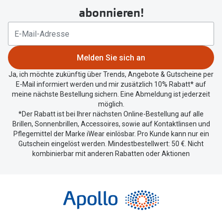
um
abonnieren!
Ihren
aktuellen
Standort
zu
Melden Sie sich an
teilen.
Ja, ich möchte zukünftig über Trends, Angebote & Gutscheine per
E-Mail informiert werden und mir zusätzlich 10% Rabatt* auf
meine nächste Bestellung sichern. Eine Abmeldung ist jederzeit
möglich.
*Der Rabatt ist bei Ihrer nächsten Online-Bestellung auf alle
Brillen, Sonnenbrillen, Accessoires, sowie auf Kontaktlinsen und
Pflegemittel der Marke iWear einlösbar. Pro Kunde kann nur ein
Gutschein eingelöst werden. Mindestbestellwert: 50 €. Nicht
kombinierbar mit anderen Rabatten oder Aktionen