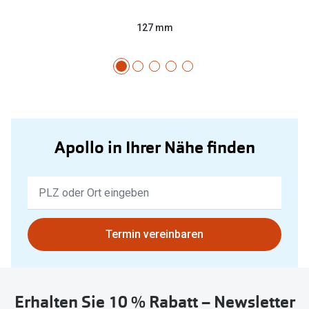
127 mm
Apollo in Ihrer Nähe finden
Keine
Ergebnisse
gefunden.
Bitte
Termin vereinbaren
nutzen
Sie
untenstehenden
Erhalten Sie 10 % Rabatt – Newsletter
Button