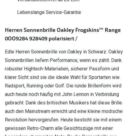
Polarisier
Glasveredelungen
Lebenslange Service-Garantie
Sonnenbri
Brillenglas Typen
Alle Sonne
Herren Sonnenbrille Oakley Frogskins™ Range
Transitions Gläser
0OO9284 928409 polarisiert /
Angebote
Blaulichtfilter
Edle Herren Sonnenbrille von Oakley in Schwarz. Oakley
Brillen 2 f
Stellest®-Brillengläser
Sonnenbrillen liefern Performance, wenn es zählt. Dank
robuster Hightech-Materialien, sicherer Passform und
Zubehör
klarer Sicht sind sie die ideale Wahl für Sportarten wie
Brillenbügel
Radsport, Running oder Golf. Die runde Brillenform wird
Brillenetuis
auch heute noch häufig mit John Lennon in Verbindung
gebracht. Dank des britischen Musikers hat diese Brille
Brillenkettchen
auch den Mainstream erreicht und eine kleine modische
Revolution hervorgerufen. Heute besticht sie mit einem
gewissen Retro-Charm alle Gesichtszüge mit einer