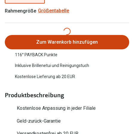
Oakley Me
Angebote
Rahmengröße
Größentabelle
Brillen 2 für 1
Sonnenbri
20% auf selbsttönende Gläser
Randlose 
Back to School: 50% auf die zweite Kinderbrille
Fahrradbri
Zum Warenkorb hinzufügen
Farbe des
116° PAYBACK Punkte
Trends
Inklusive Brillenetui und Reinigungstuch
Zubehör
Nuance Audio Brille
Kostenlose Lieferung ab 20 EUR
Brillenbüg
Ray-Ban Meta
Brillenetui
Oakley Meta
Produktbeschreibung
Brillenket
Brillentrends 2026
Kostenlose Anpassung in jeder Filiale
Ratgeber
Gläser
Geld-zurück-Garantie
UV-Schutz
Glaspakete
Versandkostenfrei ab 20 EUR