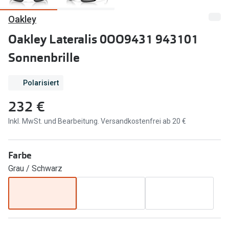
Oakley
Marken
Sonnenbri
Ray-Ban
Oakley Lateralis 0OO9431 943101
Marken
Sonnenbrille
DbyD
Ray-Ban
Prada
Prada
Polarisiert
Seen
Ralph Lau
232 €
Miu Miu
Unofficial
Inkl. MwSt. und Bearbeitung. Versandkostenfrei ab 20 €
alle Marken
Oakley
Farbe
Miu Miu
Ratgeber
Grau / Schwarz
Gleitsicht Ratgeber
alle Mark
Brillenpass richtig lesen
Trends
Alle Brillen Ratgeber
Ray-Ban 