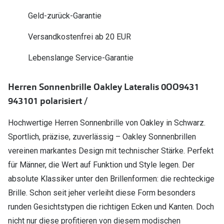
Polarisier
Glasveredelungen
Geld-zurück-Garantie
Sonnenbri
Brillenglas Typen
Versandkostenfrei ab 20 EUR
Alle Sonne
Transitions Gläser
Lebenslange Service-Garantie
Angebote
Blaulichtfilter
Herren Sonnenbrille Oakley Lateralis 0OO9431
Brillen 2 f
Stellest®-Brillengläser
943101 polarisiert /
Zubehör
Hochwertige Herren Sonnenbrille von Oakley in Schwarz.
Brillenbügel
Sportlich, präzise, zuverlässig – Oakley Sonnenbrillen
vereinen markantes Design mit technischer Stärke. Perfekt
Brillenetuis
für Männer, die Wert auf Funktion und Style legen. Der
Brillenkettchen
absolute Klassiker unter den Brillenformen: die rechteckige
Brille. Schon seit jeher verleiht diese Form besonders
runden Gesichtstypen die richtigen Ecken und Kanten. Doch
nicht nur diese profitieren von diesem modischen