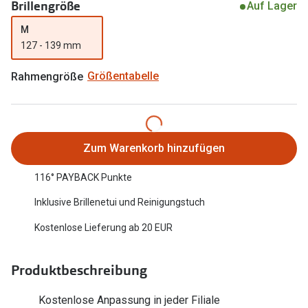
Brillengröße
Auf Lager
Oakley Me
Angebote
M
Brillen 2 für 1
Sonnenbri
127 - 139 mm
20% auf selbsttönende Gläser
Randlose 
Rahmengröße
Größentabelle
Back to School: 50% auf die zweite Kinderbrille
Fahrradbri
Farbe des
Trends
Zum Warenkorb hinzufügen
Zubehör
Nuance Audio Brille
116° PAYBACK Punkte
Brillenbüg
Ray-Ban Meta
Inklusive Brillenetui und Reinigungstuch
Brillenetui
Oakley Meta
Kostenlose Lieferung ab 20 EUR
Brillenket
Brillentrends 2026
Ratgeber
Produktbeschreibung
Gläser
UV-Schutz
Glaspakete
Kostenlose Anpassung in jeder Filiale