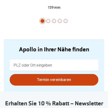
139 mm
Apollo in Ihrer Nähe finden
Keine
Ergebnisse
gefunden.
Bitte
Termin vereinbaren
nutzen
Sie
untenstehenden
Erhalten Sie 10 % Rabatt – Newsletter
Button