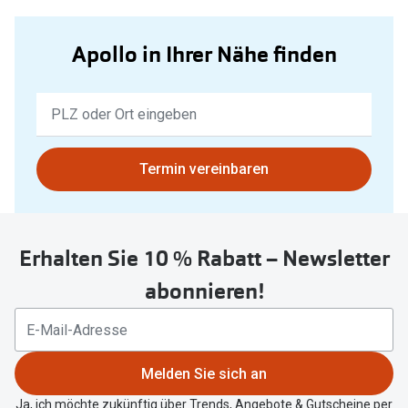
Apollo in Ihrer Nähe finden
Keine
Ergebnisse
gefunden.
Bitte
Termin vereinbaren
nutzen
Sie
untenstehenden
Erhalten Sie 10 % Rabatt – Newsletter
Button
um
abonnieren!
Ihren
aktuellen
Standort
zu
Melden Sie sich an
teilen.
Ja, ich möchte zukünftig über Trends, Angebote & Gutscheine per