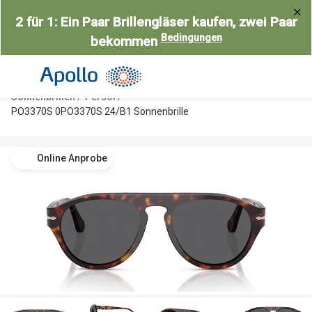
Weiter
2 für 1: Ein Paar Brillengläser kaufen, zwei Paar
zum
Bedingungen
bekommen
Inhalt
Alle Brillen
Kategorie
Damen
Alle Sonne
Sonnenbrillen
Persol
Herren
Damen
PO3370S 0PO3370S 24/B1 Sonnenbrille
Kinder
Herren
Online Anprobe
Gleitsicht
Kinder
AI Glasses
Gleitsicht
Selbsttönende Brillen
Polarisier
Lesebrillen
Mit Sehst
Weitere Kategorien
Sportsonn
Weitere K
Brillen Sale