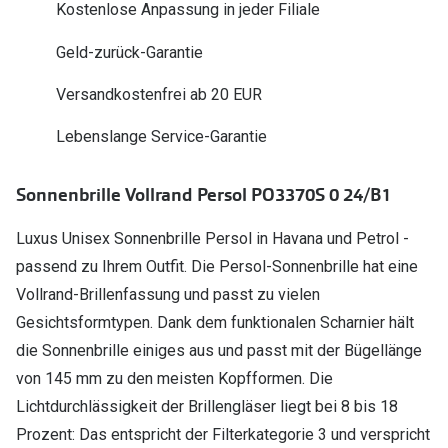
Kostenlose Anpassung in jeder Filiale
Polarisier
Glasveredelungen
Geld-zurück-Garantie
Sonnenbri
Brillenglas Typen
Alle Sonne
Versandkostenfrei ab 20 EUR
Transitions Gläser
Lebenslange Service-Garantie
Angebote
Blaulichtfilter
Brillen 2 f
Stellest®-Brillengläser
Sonnenbrille Vollrand Persol PO3370S 0 24/B1
Zubehör
Luxus Unisex Sonnenbrille Persol in Havana und Petrol -
Brillenbügel
passend zu Ihrem Outfit. Die Persol-Sonnenbrille hat eine
Vollrand-Brillenfassung und passt zu vielen
Brillenetuis
Gesichtsformtypen. Dank dem funktionalen Scharnier hält
Brillenkettchen
die Sonnenbrille einiges aus und passt mit der Bügellänge
von 145 mm zu den meisten Kopfformen. Die
Lichtdurchlässigkeit der Brillengläser liegt bei 8 bis 18
Prozent: Das entspricht der Filterkategorie 3 und verspricht