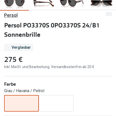
Marken
Sonnenbri
Persol
Ray-Ban
Marken
Persol PO3370S 0PO3370S 24/B1
DbyD
Ray-Ban
Sonnenbrille
Prada
Prada
Verglasbar
Seen
Ralph Lau
275 €
Miu Miu
Unofficial
Inkl. MwSt. und Bearbeitung. Versandkostenfrei ab 20 €
alle Marken
Oakley
Miu Miu
Ratgeber
Farbe
Gleitsicht Ratgeber
alle Mark
Grau / Havana / Petrol
Brillenpass richtig lesen
Trends
Alle Brillen Ratgeber
Ray-Ban 