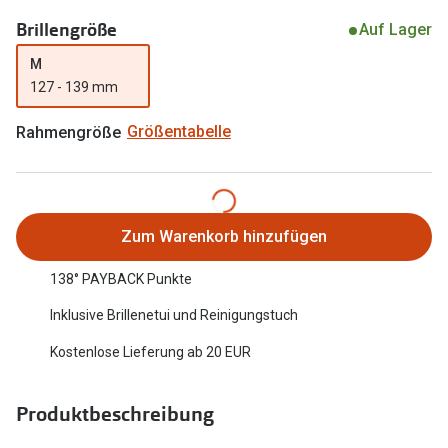
Oakley Me
Brillengröße
Angebote
Auf Lager
Brillen 2 für 1
Sonnenbri
M
127 - 139 mm
20% auf selbsttönende Gläser
Randlose 
Rahmengröße
Größentabelle
Back to School: 50% auf die zweite Kinderbrille
Fahrradbri
Farbe des
Trends
Zubehör
Nuance Audio Brille
Zum Warenkorb hinzufügen
Brillenbüg
Ray-Ban Meta
138° PAYBACK Punkte
Brillenetui
Oakley Meta
Inklusive Brillenetui und Reinigungstuch
Brillenket
Brillentrends 2026
Kostenlose Lieferung ab 20 EUR
Ratgeber
Gläser
Produktbeschreibung
UV-Schutz
Glaspakete