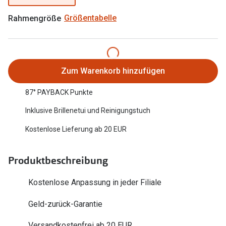
Oakley Me
Angebote
Rahmengröße
Größentabelle
Brillen 2 für 1
Sonnenbri
20% auf selbsttönende Gläser
Randlose 
Back to School: 50% auf die zweite Kinderbrille
Fahrradbri
Zum Warenkorb hinzufügen
Farbe des
87° PAYBACK Punkte
Trends
Inklusive Brillenetui und Reinigungstuch
Zubehör
Nuance Audio Brille
Kostenlose Lieferung ab 20 EUR
Brillenbüg
Ray-Ban Meta
Brillenetui
Oakley Meta
Produktbeschreibung
Brillenket
Brillentrends 2026
Kostenlose Anpassung in jeder Filiale
Ratgeber
Gläser
Geld-zurück-Garantie
UV-Schutz
Glaspakete
Versandkostenfrei ab 20 EUR