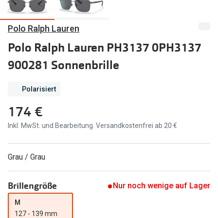
Marken
Sonnenbri
Polo Ralph Lauren
Ray-Ban
Marken
Polo Ralph Lauren PH3137 0PH3137
DbyD
Ray-Ban
900281 Sonnenbrille
Prada
Prada
Polarisiert
Seen
Ralph Lau
174 €
Miu Miu
Unofficial
Inkl. MwSt. und Bearbeitung. Versandkostenfrei ab 20 €
alle Marken
Oakley
Miu Miu
Ratgeber
Grau / Grau
Gleitsicht Ratgeber
alle Mark
Brillengröße
Nur noch wenige auf Lager
Brillenpass richtig lesen
Trends
M
Alle Brillen Ratgeber
Ray-Ban 
127 - 139 mm