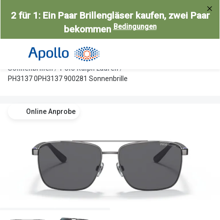
Weiter
2 für 1: Ein Paar Brillengläser kaufen, zwei Paar
zum
Bedingungen
bekommen
Inhalt
Alle Brillen
Kategorie
Damen
Alle Sonne
Sonnenbrillen
Polo Ralph Lauren
Herren
Damen
PH3137 0PH3137 900281 Sonnenbrille
Kinder
Herren
Online Anprobe
Gleitsicht
Kinder
AI Glasses
Gleitsicht
Selbsttönende Brillen
Polarisier
Lesebrillen
Mit Sehst
Weitere Kategorien
Sportsonn
Weitere K
Brillen Sale