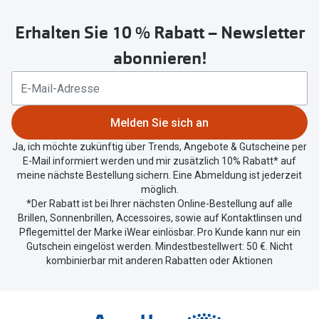
untenstehenden
Erhalten Sie 10 % Rabatt – Newsletter
Button
um
abonnieren!
Ihren
aktuellen
Standort
zu
Melden Sie sich an
teilen.
Ja, ich möchte zukünftig über Trends, Angebote & Gutscheine per
E-Mail informiert werden und mir zusätzlich 10% Rabatt* auf
meine nächste Bestellung sichern. Eine Abmeldung ist jederzeit
möglich.
*Der Rabatt ist bei Ihrer nächsten Online-Bestellung auf alle
Brillen, Sonnenbrillen, Accessoires, sowie auf Kontaktlinsen und
Pflegemittel der Marke iWear einlösbar. Pro Kunde kann nur ein
Gutschein eingelöst werden. Mindestbestellwert: 50 €. Nicht
kombinierbar mit anderen Rabatten oder Aktionen