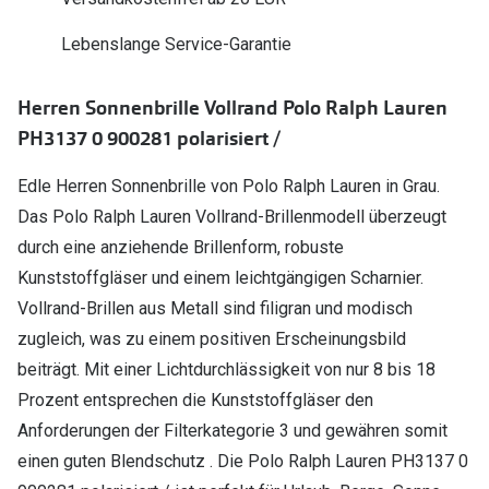
Polarisier
Glasveredelungen
Lebenslange Service-Garantie
Sonnenbri
Brillenglas Typen
Alle Sonne
Herren Sonnenbrille Vollrand Polo Ralph Lauren
Transitions Gläser
PH3137 0 900281 polarisiert /
Angebote
Blaulichtfilter
Edle Herren Sonnenbrille von Polo Ralph Lauren in Grau.
Brillen 2 f
Stellest®-Brillengläser
Das Polo Ralph Lauren Vollrand-Brillenmodell überzeugt
durch eine anziehende Brillenform, robuste
Zubehör
Kunststoffgläser und einem leichtgängigen Scharnier.
Brillenbügel
Vollrand-Brillen aus Metall sind filigran und modisch
Brillenetuis
zugleich, was zu einem positiven Erscheinungsbild
beiträgt. Mit einer Lichtdurchlässigkeit von nur 8 bis 18
Brillenkettchen
Prozent entsprechen die Kunststoffgläser den
Anforderungen der Filterkategorie 3 und gewähren somit
einen guten Blendschutz . Die Polo Ralph Lauren PH3137 0