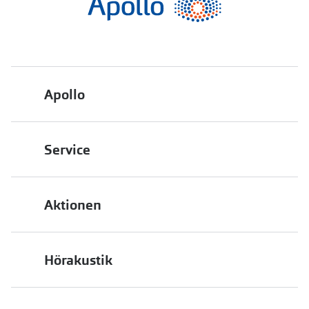
Apollo
Über uns
Service
Engagement
Bestellstatus
Energiepolitik
Aktionen
FAQ
Presse
2 für 1
Terminvereinbarung
Job & Karriere
Hörakustik
Back to School
Filialübersicht
Auszeichnungen
Hörgeräte
Bis zu -10% auf iWear
PAYBACK bei Apollo