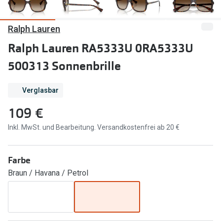
Marken
Sonnenbri
Ralph Lauren
Ray-Ban
Marken
Ralph Lauren RA5333U 0RA5333U
DbyD
Ray-Ban
500313 Sonnenbrille
Prada
Prada
Verglasbar
Seen
Ralph Lau
109 €
Miu Miu
Unofficial
Inkl. MwSt. und Bearbeitung. Versandkostenfrei ab 20 €
alle Marken
Oakley
Miu Miu
Ratgeber
Farbe
Gleitsicht Ratgeber
alle Mark
Braun / Havana / Petrol
Brillenpass richtig lesen
Trends
Alle Brillen Ratgeber
Ray-Ban 