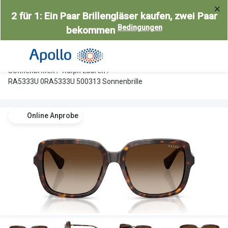
Weiter
2 für 1: Ein Paar Brillengläser kaufen, zwei Paar
zum
Bedingungen
bekommen
Inhalt
Alle Brillen
Kategorie
Damen
Alle Sonne
Sonnenbrillen
Ralph Lauren
Herren
Damen
RA5333U 0RA5333U 500313 Sonnenbrille
Kinder
Herren
Online Anprobe
Gleitsicht
Kinder
AI Glasses
Gleitsicht
Selbsttönende Brillen
Polarisier
Lesebrillen
Mit Sehst
Weitere Kategorien
Sportsonn
Weitere K
Brillen Sale