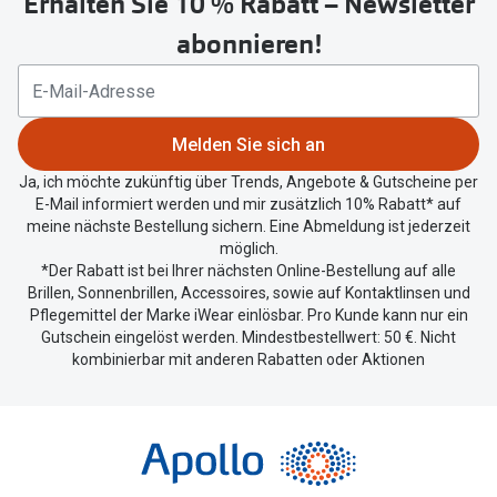
Erhalten Sie 10 % Rabatt – Newsletter
Button
um
abonnieren!
Ihren
aktuellen
Standort
zu
Melden Sie sich an
teilen.
Ja, ich möchte zukünftig über Trends, Angebote & Gutscheine per
E-Mail informiert werden und mir zusätzlich 10% Rabatt* auf
meine nächste Bestellung sichern. Eine Abmeldung ist jederzeit
möglich.
*Der Rabatt ist bei Ihrer nächsten Online-Bestellung auf alle
Brillen, Sonnenbrillen, Accessoires, sowie auf Kontaktlinsen und
Pflegemittel der Marke iWear einlösbar. Pro Kunde kann nur ein
Gutschein eingelöst werden. Mindestbestellwert: 50 €. Nicht
kombinierbar mit anderen Rabatten oder Aktionen