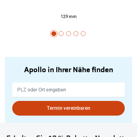
129 mm
Apollo in Ihrer Nähe finden
Keine
Ergebnisse
gefunden.
Bitte
Termin vereinbaren
nutzen
Sie
untenstehenden