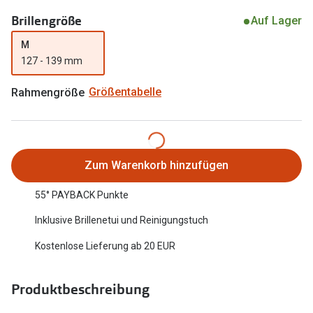
Oakley Me
Brillengröße
Angebote
Auf Lager
Brillen 2 für 1
Sonnenbri
M
127 - 139 mm
20% auf selbsttönende Gläser
Randlose 
Rahmengröße
Größentabelle
Back to School: 50% auf die zweite Kinderbrille
Fahrradbri
Farbe des
Trends
Zubehör
Nuance Audio Brille
Zum Warenkorb hinzufügen
Brillenbüg
Ray-Ban Meta
55° PAYBACK Punkte
Brillenetui
Oakley Meta
Inklusive Brillenetui und Reinigungstuch
Brillenket
Brillentrends 2026
Kostenlose Lieferung ab 20 EUR
Ratgeber
Gläser
Produktbeschreibung
UV-Schutz
Glaspakete