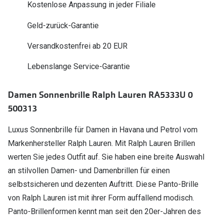
Kostenlose Anpassung in jeder Filiale
Polarisier
Glasveredelungen
Geld-zurück-Garantie
Sonnenbri
Brillenglas Typen
Alle Sonne
Versandkostenfrei ab 20 EUR
Transitions Gläser
Lebenslange Service-Garantie
Angebote
Blaulichtfilter
Brillen 2 f
Stellest®-Brillengläser
Damen Sonnenbrille Ralph Lauren RA5333U 0
500313
Zubehör
Brillenbügel
Luxus Sonnenbrille für Damen in Havana und Petrol vom
Markenhersteller Ralph Lauren. Mit Ralph Lauren Brillen
Brillenetuis
werten Sie jedes Outfit auf. Sie haben eine breite Auswahl
Brillenkettchen
an stilvollen Damen- und Damenbrillen für einen
selbstsicheren und dezenten Auftritt. Diese Panto-Brille
von Ralph Lauren ist mit ihrer Form auffallend modisch.
Panto-Brillenformen kennt man seit den 20er-Jahren des